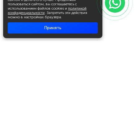
пользоваться сайтом, вы соглашаетесь с
использованием файлов cookies и
политикой
конфиденциальности
. Запретить эти действия
можно в настройках браузера.
Принять
Академия повышения квалификации
и профессиональной
переподготовки
Написать в WhatsApp
+7 951 499 19 99
Звонок бесплатный
+7 (800) 700-54-07