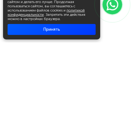
сайтом и делать его лучше. Продолжая
пользоваться сайтом, вы соглашаетесь с
использованием файлов cookies и
политикой
конфиденциальности
. Запретить эти действия
можно в настройках браузера.
Принять
Академия повышения квалификации
и профессиональной
переподготовки
Написать в WhatsApp
+7 951 499 19 99
Звонок бесплатный
+7 (800) 700-54-07