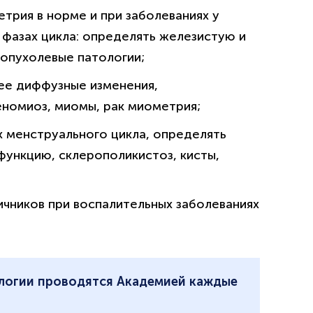
трия в норме и при заболеваниях у
 фазах цикла: определять железистую и
еопухолевые патологии;
ее диффузные изменения,
еномиоз, миомы, рак миометрия;
х менструального цикла, определять
функцию, склерополикистоз, кисты,
ичников при воспалительных заболеваниях
ологии проводятся Академией каждые