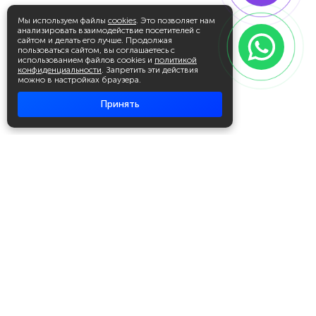
Мы используем файлы
cookies
. Это позволяет нам
анализировать взаимодействие посетителей с
сайтом и делать его лучше. Продолжая
пользоваться сайтом, вы соглашаетесь с
использованием файлов cookies и
политикой
конфиденциальности
. Запретить эти действия
можно в настройках браузера.
Принять
Академия повышения квалификации
и профессиональной
переподготовки
Написать в WhatsApp
+7 951 499 19 99
Звонок бесплатный