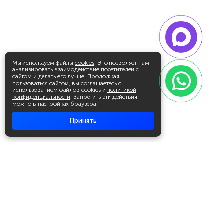
Мы используем файлы
cookies
. Это позволяет нам
анализировать взаимодействие посетителей с
сайтом и делать его лучше. Продолжая
пользоваться сайтом, вы соглашаетесь с
использованием файлов cookies и
политикой
конфиденциальности
. Запретить эти действия
можно в настройках браузера.
Принять
Академия повышения квалификации
и профессиональной
переподготовки
Написать в WhatsApp