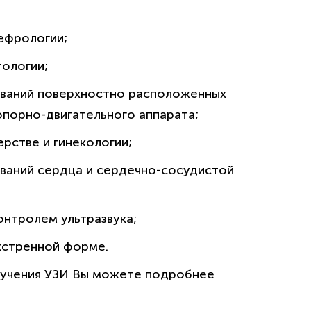
нефрологии;
тологии;
политикой конфиденциальности сайта
леваний поверхностно расположенных
 опорно-двигательного аппарата;
ерстве и гинекологии;
еваний сердца и сердечно-сосудистой
нтролем ультразвука;
кстренной форме.
обучения УЗИ Вы можете подробнее