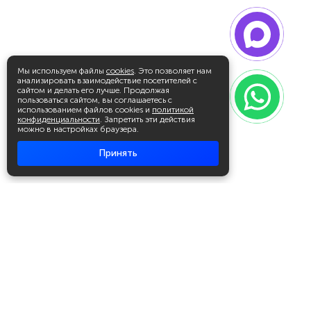
Мы используем файлы
cookies
. Это позволяет нам
анализировать взаимодействие посетителей с
сайтом и делать его лучше. Продолжая
пользоваться сайтом, вы соглашаетесь с
использованием файлов cookies и
политикой
конфиденциальности
. Запретить эти действия
можно в настройках браузера.
Принять
Академия повышения квалификации
и профессиональной
переподготовки
Написать в WhatsApp
+7 951 499 19 99