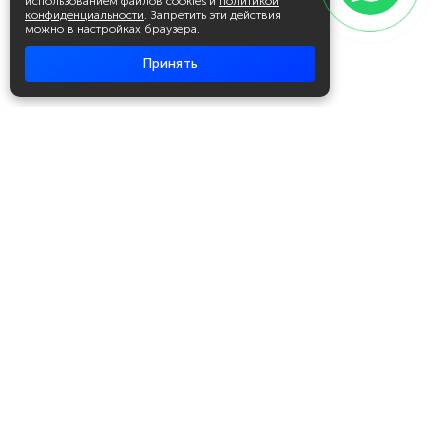
использованием файлов cookies и
политикой
конфиденциальности
. Запретить эти действия
можно в настройках браузера.
Принять
Академия повышения квалификации
и профессиональной
переподготовки
Написать в WhatsApp
+7 951 499 19 99
Звонок бесплатный
+7 (800) 700-54-07
Об академии