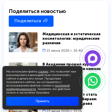
Поделиться новостью
Поделиться
Медицинская и эстетическая
косметология: юридические
различия
15 июня 2026 г. 16:40
В Академии прошел курс по
УЗИ нервов верхних и нижних
Мы используем файлы
cookies
. Это позволяет нам
конечностей
анализировать взаимодействие посетителей с
сайтом и делать его лучше. Продолжая
16 июля 2026 г. 15:31
пользоваться сайтом, вы соглашаетесь с
использованием файлов cookies и
политикой
конфиденциальности
. Запретить эти действия
можно в настройках браузера.
Может ли фармацевт стать
нутрициологом: разбираем
Принять
новый приказ Минздрава
22 июля 2026 г. 15:16