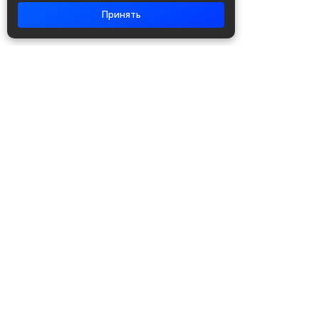
Принять
Академия повышения квалификации
и профессиональной
переподготовки
Написать в WhatsApp
+7 951 499 19 99
Звонок бесплатный
+7 (800) 700-54-07
Об академии