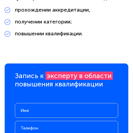
прохождении аккредитации,
получении категории;
повышении квалификации.
Запись к
эксперту в области
политикой
конфиденциальности сайта
повышения квалификации