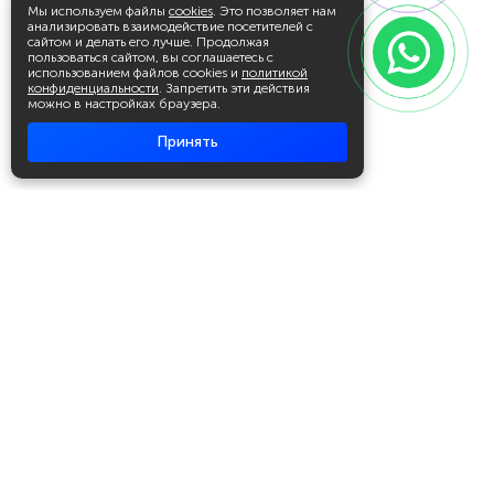
Мы используем файлы
cookies
. Это позволяет нам
анализировать взаимодействие посетителей с
сайтом и делать его лучше. Продолжая
пользоваться сайтом, вы соглашаетесь с
использованием файлов cookies и
политикой
конфиденциальности
. Запретить эти действия
можно в настройках браузера.
Принять
Академия повышения квалификации
и профессиональной
переподготовки
Написать в WhatsApp
+7 951 499 19 99
Звонок бесплатный
+7 (800) 700-54-07