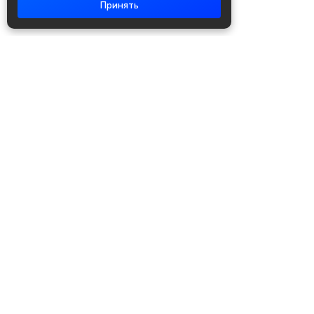
Принять
Академия повышения квалификации
и профессиональной
переподготовки
Написать в WhatsApp
+7 951 499 19 99
Звонок бесплатный
+7 (800) 700-54-07
Об академии
Лицензия