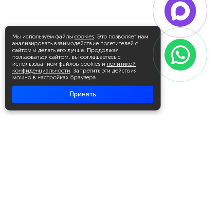
Мы используем файлы
cookies
. Это позволяет нам
анализировать взаимодействие посетителей с
сайтом и делать его лучше. Продолжая
пользоваться сайтом, вы соглашаетесь с
использованием файлов cookies и
политикой
конфиденциальности
. Запретить эти действия
можно в настройках браузера.
Принять
Академия повышения квалификации
и профессиональной
переподготовки
Написать в WhatsApp
+7 951 499 19 99