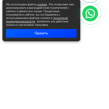
Мы используем файлы
cookies
. Это позволяет нам
анализировать взаимодействие посетителей с
сайтом и делать его лучше. Продолжая
пользоваться сайтом, вы соглашаетесь с
использованием файлов cookies и
политикой
конфиденциальности
. Запретить эти действия
можно в настройках браузера.
Принять
Академия повышения квалификации
и профессиональной
переподготовки
Написать в WhatsApp
+7 951 499 19 99