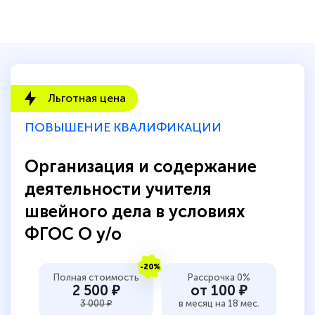
Обучение понравилось: огромное
количество тематической литературы,
пособий и учебников доступно на время
прохождения курса, удобная система
аттестации, проблем не возникло ни на
Льготная цена
каком этапе…
ПОВЫШЕНИЕ КВАЛИФИКАЦИИ
Организация и содержание
деятельности учителя
швейного дела в условиях
ФГОС О у/о
-20%
Полная стоимость
Рассрочка 0%
2 500 ₽
от 100 ₽
3 000 ₽
в месяц на 18 мес.