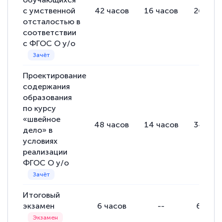
с умственной
42
часов
16
часов
26
час
отсталостью в
Евгения Коротких
соответствии
Знаток города 2 уровня
с ФГОС О у/о
12 марта 2026
Спасибо большое Академии! Грамотное,
Проектирование
содержания
вежливое сопровождение! Всё чётко и
образования
понятно! Проходила повышение
по курсу
квалификации. Ещё раз - СПАСИБО!
«швейное
48
часов
14
часов
34
час
дело» в
условиях
реализации
ФГОС О у/о
Елена Петрикс
Знаток города 5 уровня
Итоговый
11 марта 2026
экзамен
6
часов
--
6
часо
Всем добрый день! Я прошла курс