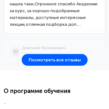
нашла таки,Огромное спасибо Академии
за курс, за хорошо подобранные
материалы, доступные интересные
лекции,отличная подборка доп.…
Дмитрий Леонидович
Знаток города 6 уровня
Посмотреть все отзывы
25 марта 2026
Здравствуйте, прошёл курс
переподготовки тренер-преподаватель
по всестилевому каратэ. Понравилось
О программе обучения
большое количество методических
работ для обучения и подготовки для
...
сдачи итоговой аттестации. Спасибо