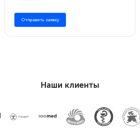
повышени каалификации по
специальности «Тренер-преподаватель
по тяжелой атлетике»! Хочется
Отправить заявку
подчеркуть, что при обращении
оперативно связались со мной
специалисты, ответили на все
интересующие вопросы и в течении
двух…
Наши клиенты
Светлана К
Знаток города 7 уровня
10 марта 2026
Оставила заявку на обучение онлайн, мне
быстро ответили, разъяснили все детали.