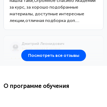
нашла таки,Огромное спасибо Академии
за курс, за хорошо подобранные
материалы, доступные интересные
лекции,отличная подборка доп.…
Дмитрий Леонидович
Знаток города 6 уровня
Посмотреть все отзывы
25 марта 2026
Здравствуйте, прошёл курс
переподготовки тренер-преподаватель
по всестилевому каратэ. Понравилось
О программе обучения
большое количество методических
работ для обучения и подготовки для
...
сдачи итоговой аттестации. Спасибо