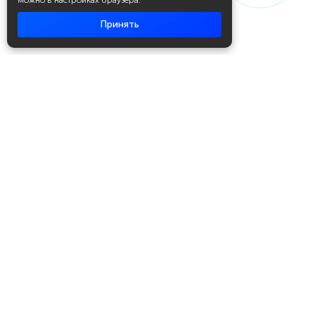
можно в настройках браузера.
Принять
Академия повышения квалификации
и профессиональной
переподготовки
Написать в WhatsApp
+7 951 499 19 99
Звонок бесплатный
+7 (800) 700-54-07