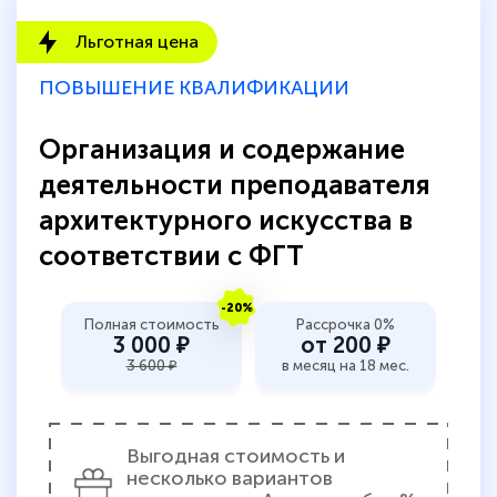
количество тематической литературы,
Льготная цена
пособий и учебников доступно на время
прохождения курса, удобная система
ПОВЫШЕНИЕ КВАЛИФИКАЦИИ
аттестации, проблем не возникло ни на
Организация и содержание
каком этапе…
деятельности преподавателя
архитектурного искусства в
соответствии с ФГТ
-20%
Полная стоимость
Рассрочка 0%
3 000 ₽
от 200 ₽
3 600 ₽
в месяц на 18 мес.
Выгодная стоимость и
несколько вариантов