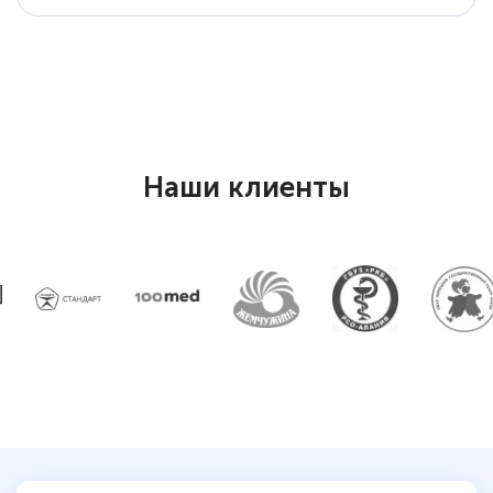
специальности «Тренер-преподаватель
по тяжелой атлетике»! Хочется
подчеркуть, что при обращении
оперативно связались со мной
специалисты, ответили на все
интересующие вопросы и в течении
Наши клиенты
двух…
Светлана К
Знаток города 7 уровня
10 марта 2026
Оставила заявку на обучение онлайн, мне
быстро ответили, разъяснили все детали.
Обучение понравилось: огромное