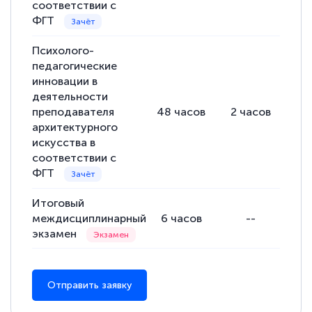
соответствии с
ФГТ
Евгения Коротких
Знаток города 2 уровня
Психолого-
педагогические
12 марта 2026
инновации в
Спасибо большое Академии! Грамотное,
деятельности
преподавателя
48
часов
2
часов
46
вежливое сопровождение! Всё чётко и
архитектурного
понятно! Проходила повышение
искусства в
квалификации. Ещё раз - СПАСИБО!
соответствии с
ФГТ
Итоговый
междисциплинарный
6
часов
--
Елена Петрикс
экзамен
Знаток города 5 уровня
11 марта 2026
Отправить заявку
Всем добрый день! Я прошла курс
повышени каалификации по