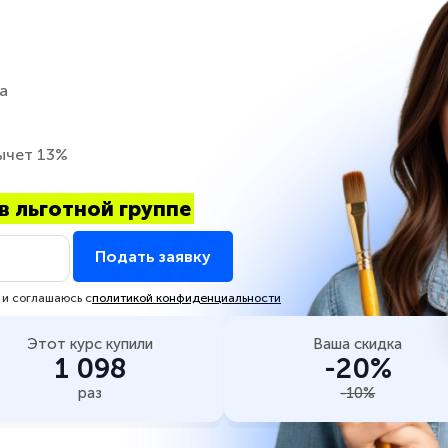
а
ычет 13%
в льготной группе
Подать заявку
 и соглашаюсь с
политикой конфиденциальности
Этот курс купили
Ваша скидка
1 098
-20%
раз
-10%