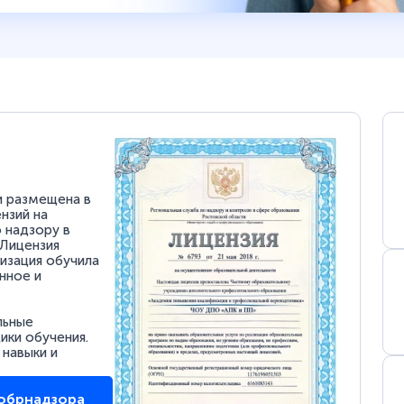
и размещена в
нзий на
 надзору в
 Лицензия
низация обучила
нное и
льные
ки обучения.
 навыки и
собрнадзора