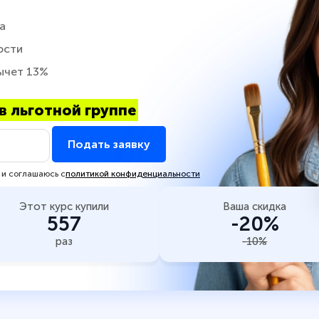
а
ости
ычет 13%
в льготной группе
Подать заявку
 и соглашаюсь с
политикой конфиденциальности
Этот курс купили
Ваша скидка
557
-20%
раз
-10%