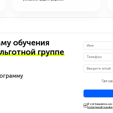
му обучения
 льготной группе
рограмму
Где уд
Я соглашаюсь на
политикой конфи