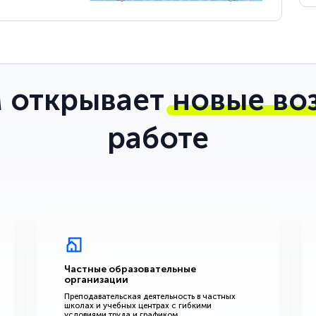
 открывает
новые во
работе
Частные образовательные
организации
Преподавательская деятельность в частных
школах и учебных центрах с гибкими
условиями труда и графиком