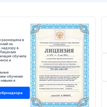
и размещена в
нзий на
 надзору в
 Лицензия
низация обучила
нное и
льные
ки обучения.
 навыки и
собрнадзора