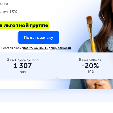
ости
ычет 13%
в льготной группе
Подать заявку
 и соглашаюсь с
политикой конфиденциальности
Этот курс купили
Ваша скидка
1 307
-20%
раз
-10%