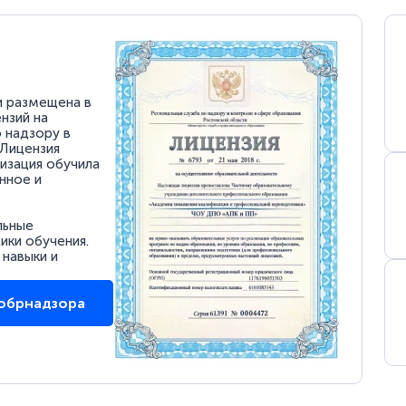
и размещена в
нзий на
 надзору в
 Лицензия
низация обучила
нное и
льные
ки обучения.
 навыки и
собрнадзора