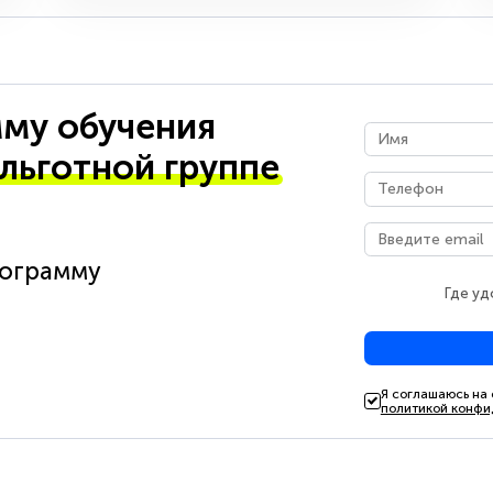
му обучения
 льготной группе
рограмму
Где уд
Я соглашаюсь на
политикой конфи