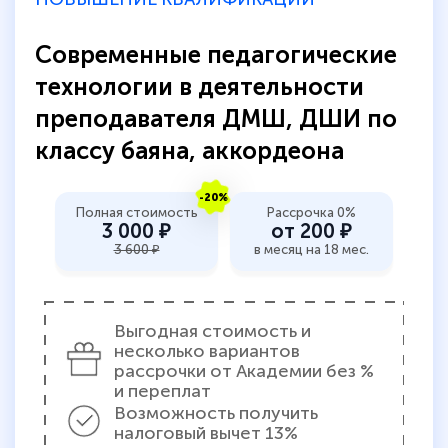
Обучение понравилось: огромное
количество тематической литературы,
Современные педагогические
пособий и учебников доступно на время
технологии в деятельности
прохождения курса, удобная система
преподавателя ДМШ, ДШИ по
аттестации, проблем не возникло ни на
классу баяна, аккордеона
каком этапе…
-20%
Полная стоимость
Рассрочка 0%
3 000 ₽
от 200 ₽
3 600 ₽
в месяц на 18 мес.
Выгодная стоимость и
несколько вариантов
рассрочки от Академии без %
и переплат
Возможность получить
налоговый вычет 13%