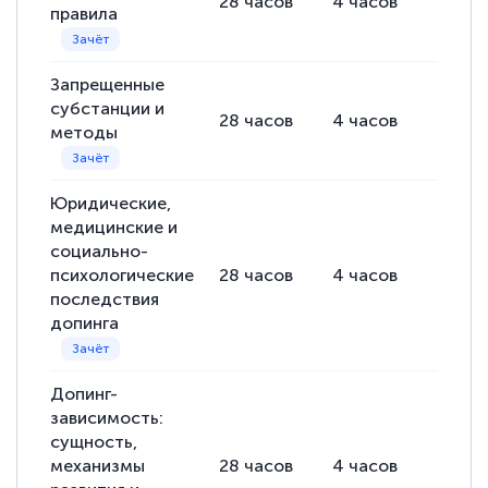
28
часов
4
часов
24
ча
правила
Запрещенные
субстанции и
28
часов
4
часов
24
ча
методы
Юридические,
медицинские и
социально-
психологические
28
часов
4
часов
24
ча
последствия
допинга
Допинг-
зависимость:
сущность,
механизмы
28
часов
4
часов
24
ча