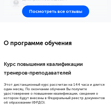
Знаток города 6 уровня
Посмотреть все отзывы
25 марта 2026
Здравствуйте, прошёл курс
переподготовки тренер-преподаватель
по всестилевому каратэ. Понравилось
О программе обучения
большое количество методических
работ для обучения и подготовки для
сдачи итоговой аттестации. Спасибо
Курс повышения квалификации
тренеров-преподавателей
Елена Кравченко
Этот дистанционный курс рассчитан на 144 часа и длится
Знаток города 5 уровня
один месяц. По окончании обучения Вы получите
удостоверение о повышении квалификации, сведения о
котором будут внесены в Федеральный реестр документов
18 марта 2026
об образовании (ФРДО).
Выражаю благодарность за курс