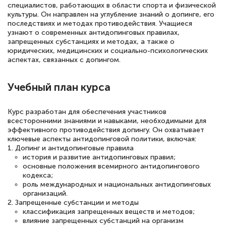
понятно! Проходила повышение
специалистов, работающих в области спорта и физической
культуры. Он направлен на углубление знаний о допинге, его
квалификации. Ещё раз - СПАСИБО!
последствиях и методах противодействия. Учащиеся
узнают о современных антидопинговых правилах,
запрещенных субстанциях и методах, а также о
юридических, медицинских и социально-психологических
аспектах, связанных с допингом.
Елена Петрикс
Знаток города 5 уровня
Учебный план курса
11 марта 2026
Курс разработан для обеспечения участников
Всем добрый день! Я прошла курс
всесторонними знаниями и навыками, необходимыми для
повышени каалификации по
эффективного противодействия допингу. Он охватывает
ключевые аспекты антидопинговой политики, включая:
специальности «Тренер-преподаватель
1. Допинг и антидопинговые правила
по тяжелой атлетике»! Хочется
история и развитие антидопинговых правил;
основные положения всемирного антидопингового
подчеркуть, что при обращении
кодекса;
роль международных и национальных антидопинговых
оперативно связались со мной
организаций.
специалисты, ответили на все
2. Запрещенные субстанции и методы
классификация запрещенных веществ и методов;
интересующие вопросы и в течении
влияние запрещенных субстанций на организм