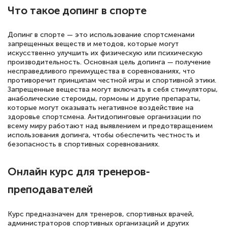
повышения квалификации "Эксперт ЕГЭ по
Что такое допинг в спорте
русскому языку и литературе". Много
полезных материалов помогли
Допинг в спорте — это использование спортсменами
запрещенных веществ и методов, которые могут
подготовиться к тестированию. Это
искусственно улучшить их физическую или психическую
книги, методические рекомендации,
производительность. Основная цель допинга — получение
несправедливого преимущества в соревнованиях, что
статьи. Времени на подготовку
противоречит принципам честной игры и спортивной этики.
достаточно. Курс помогает пройти
Запрещенные вещества могут включать в себя стимуляторы,
анаболические стероиды, гормоны и другие препараты,
аттестацию в школе. Спасибо!
которые могут оказывать негативное воздействие на
здоровье спортсмена. Антидопинговые организации по
всему миру работают над выявлением и предотвращением
использования допинга, чтобы обеспечить честность и
безопасность в спортивных соревнованиях.
Евгения Коротких
Знаток города 2 уровня
Онлайн курс для тренеров-
12 марта 2026
преподавателей
Спасибо большое Академии! Грамотное,
Курс предназначен для тренеров, спортивных врачей,
вежливое сопровождение! Всё чётко и
администраторов спортивных организаций и других