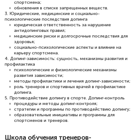
двух…
спортсмена;
обновления в списке запрещенных веществ.
3. Юридические, медицинские и социально-
психологические последствия допинга
юридическая ответственность за нарушение
антидопинговых правил;
Светлана К
медицинские риски и долгосрочные последствия для
Знаток города 7 уровня
здоровья;
социально-психологические аспекты и влияние на
10 марта 2026
карьеру спортсмена.
4. Допинг-зависимость: сущность, механизмы развития и
Оставила заявку на обучение онлайн, мне
профилактика
психологические и физиологические механизмы
быстро ответили, разъяснили все детали.
развития зависимости;
Обучение понравилось: огромное
методы профилактики и лечения допинг-зависимости;
роль тренеров и спортивных врачей в профилактике
количество тематической литературы,
допинга.
пособий и учебников доступно на время
5. Противодействие допингу в спорте. Допинг-контроль
процедуры и методы допинг-контроля;
прохождения курса, удобная система
стратегии и программы по противодействию допингу;
аттестации, проблем не возникло ни на
образовательные инициативы и программы для
спортсменов и тренеров.
каком этапе…
Школа обучения тренеров-