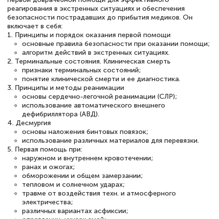
реагирования в экстренных ситуациях и обеспечения
безопасности пострадавших до прибытия медиков. Он
включает в себя:
Елена Петрикс
1. Принципы и порядок оказания первой помощи
основные правила безопасности при оказании помощи;
Знаток города 5 уровня
алгоритм действий в экстренных ситуациях.
2. Терминальные состояния. Клиническая смерть
11 марта 2026
признаки терминальных состояний;
понятие клинической смерти и ее диагностика.
Всем добрый день! Я прошла курс
3. Принципы и методы реанимации
повышени каалификации по
основы сердечно-легочной реанимации (СЛР);
использование автоматического внешнего
специальности «Тренер-преподаватель
дефибриллятора (АВД).
по тяжелой атлетике»! Хочется
4. Десмургия
основы наложения бинтовых повязок;
подчеркуть, что при обращении
использование различных материалов для перевязки.
5. Первая помощь при:
оперативно связались со мной
наружном и внутреннем кровотечении;
специалисты, ответили на все
ранах и ожогах;
обморожении и общем замерзании;
интересующие вопросы и в течении
тепловом и солнечном ударах;
двух…
травме от воздействия техн. и атмосферного
электричества;
различных вариантах асфиксии;