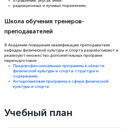
отравлении, укусах змей;
радиационных и лучевых поражениях.
Светлана К
Знаток города 7 уровня
Школа обучения тренеров-
преподавателей
10 марта 2026
Оставила заявку на обучение онлайн, мне
В Академии повышения квалификации преподаватели
быстро ответили, разъяснили все детали.
кафедры физической культуры и спорта разрабатывают и
Обучение понравилось: огромное
реализуют множество дополнительных программ
переподготовок:
количество тематической литературы,
Предпрофессиональные программы в области
физической культуры и спорта: структура и
пособий и учебников доступно на время
содержание;
прохождения курса, удобная система
Антидопинговая программа в сфере физической
культуры и спорта.
аттестации, проблем не возникло ни на
каком этапе…
Учебный план