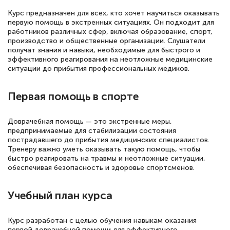
полезных материалов помогли
Курс предназначен для всех, кто хочет научиться оказывать
подготовиться к тестированию. Это
первую помощь в экстренных ситуациях. Он подходит для
книги, методические рекомендации,
работников различных сфер, включая образование, спорт,
производство и общественные организации. Слушатели
статьи. Времени на подготовку
получат знания и навыки, необходимые для быстрого и
достаточно. Курс помогает пройти
эффективного реагирования на неотложные медицинские
ситуации до прибытия профессиональных медиков.
аттестацию в школе. Спасибо!
Первая помощь в спорте
Доврачебная помощь — это экстренные меры,
Евгения Коротких
предпринимаемые для стабилизации состояния
Знаток города 2 уровня
пострадавшего до прибытия медицинских специалистов.
Тренеру важно уметь оказывать такую помощь, чтобы
12 марта 2026
быстро реагировать на травмы и неотложные ситуации,
обеспечивая безопасность и здоровье спортсменов.
Спасибо большое Академии! Грамотное,
вежливое сопровождение! Всё чётко и
Учебный план курса
понятно! Проходила повышение
квалификации. Ещё раз - СПАСИБО!
Курс разработан с целью обучения навыкам оказания
первой доврачебной помощи для эффективного