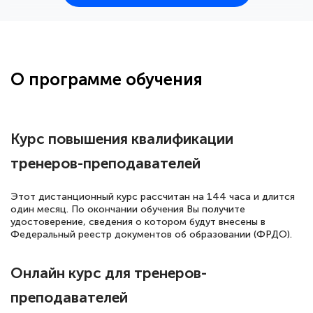
25 марта 2026
Здравствуйте, прошёл курс
переподготовки тренер-преподаватель
по всестилевому каратэ. Понравилось
О программе обучения
большое количество методических
работ для обучения и подготовки для
сдачи итоговой аттестации. Спасибо
Курс повышения квалификации
тренеров-преподавателей
Елена Кравченко
Этот дистанционный курс рассчитан на 144 часа и длится
Знаток города 5 уровня
один месяц. По окончании обучения Вы получите
удостоверение, сведения о котором будут внесены в
Федеральный реестр документов об образовании (ФРДО).
18 марта 2026
Выражаю благодарность за курс
Онлайн курс для тренеров-
повышения квалификации "Эксперт ЕГЭ по
преподавателей
русскому языку и литературе". Много