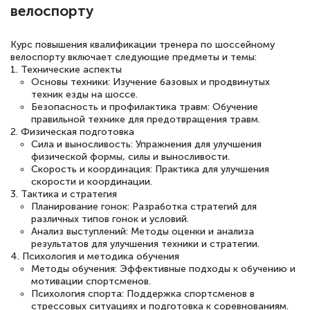
понятно! Проходила повышение
велоспорту
квалификации. Ещё раз - СПАСИБО!
Курс повышения квалификации тренера по шоссейному
велоспорту включает следующие предметы и темы:
1. Технические аспекты
Основы техники: Изучение базовых и продвинутых
Елена Петрикс
техник езды на шоссе.
Знаток города 5 уровня
Безопасность и профилактика травм: Обучение
правильной технике для предотвращения травм.
2. Физическая подготовка
11 марта 2026
Сила и выносливость: Упражнения для улучшения
Всем добрый день! Я прошла курс
физической формы, силы и выносливости.
Скорость и координация: Практика для улучшения
повышени каалификации по
скорости и координации.
3. Тактика и стратегия
специальности «Тренер-преподаватель
Планирование гонок: Разработка стратегий для
по тяжелой атлетике»! Хочется
различных типов гонок и условий.
Анализ выступлений: Методы оценки и анализа
подчеркуть, что при обращении
результатов для улучшения техники и стратегии.
оперативно связались со мной
4. Психология и методика обучения
Методы обучения: Эффективные подходы к обучению и
специалисты, ответили на все
мотивации спортсменов.
интересующие вопросы и в течении
Психология спорта: Поддержка спортсменов в
стрессовых ситуациях и подготовка к соревнованиям.