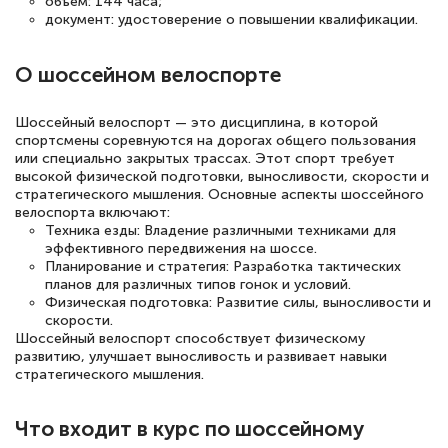
объем: 144 часа;
повышения квалификации "Эксперт ЕГЭ по
документ: удостоверение о повышении квалификации.
русскому языку и литературе". Много
полезных материалов помогли
О шоссейном велоспорте
подготовиться к тестированию. Это
книги, методические рекомендации,
Шоссейный велоспорт — это дисциплина, в которой
спортсмены соревнуются на дорогах общего пользования
статьи. Времени на подготовку
или специально закрытых трассах. Этот спорт требует
достаточно. Курс помогает пройти
высокой физической подготовки, выносливости, скорости и
стратегического мышления. Основные аспекты шоссейного
аттестацию в школе. Спасибо!
велоспорта включают:
Техника езды: Владение различными техниками для
эффективного передвижения на шоссе.
Планирование и стратегия: Разработка тактических
планов для различных типов гонок и условий.
Евгения Коротких
Физическая подготовка: Развитие силы, выносливости и
скорости.
Знаток города 2 уровня
Шоссейный велоспорт способствует физическому
развитию, улучшает выносливость и развивает навыки
12 марта 2026
стратегического мышления.
Спасибо большое Академии! Грамотное,
вежливое сопровождение! Всё чётко и
Что входит в курс по шоссейному