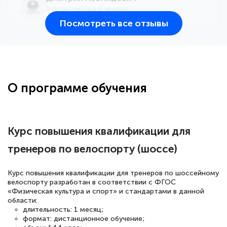
Знаток города 6 уровня
Посмотреть все отзывы
25 марта 2026
Здравствуйте, прошёл курс
переподготовки тренер-преподаватель
по всестилевому каратэ. Понравилось
О программе обучения
большое количество методических
работ для обучения и подготовки для
сдачи итоговой аттестации. Спасибо
Курс повышения квалификации для
тренеров по велоспорту (шоссе)
Елена Кравченко
Курс повышения квалификации для тренеров по шоссейному
Знаток города 5 уровня
велоспорту разработан в соответствии с ФГОС
«Физическая культура и спорт» и стандартами в данной
области:
18 марта 2026
длительность: 1 месяц;
Выражаю благодарность за курс
формат: дистанционное обучение;