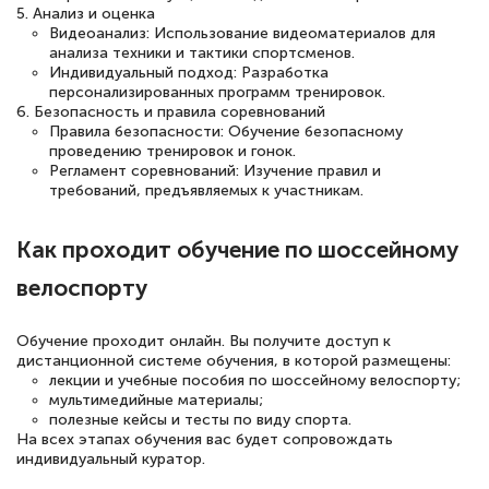
двух…
5. Анализ и оценка
Видеоанализ: Использование видеоматериалов для
анализа техники и тактики спортсменов.
Индивидуальный подход: Разработка
персонализированных программ тренировок.
Светлана К
6. Безопасность и правила соревнований
Правила безопасности: Обучение безопасному
Знаток города 7 уровня
проведению тренировок и гонок.
Регламент соревнований: Изучение правил и
10 марта 2026
требований, предъявляемых к участникам.
Оставила заявку на обучение онлайн, мне
быстро ответили, разъяснили все детали.
Как проходит обучение по шоссейному
Обучение понравилось: огромное
велоспорту
количество тематической литературы,
пособий и учебников доступно на время
Обучение проходит онлайн. Вы получите доступ к
дистанционной системе обучения, в которой размещены:
прохождения курса, удобная система
лекции и учебные пособия по шоссейному велоспорту;
аттестации, проблем не возникло ни на
мультимедийные материалы;
полезные кейсы и тесты по виду спорта.
каком этапе…
На всех этапах обучения вас будет сопровождать
индивидуальный куратор.