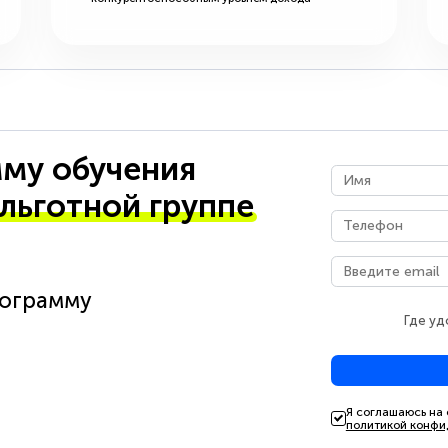
му обучения
 льготной группе
рограмму
Где уд
Я соглашаюсь на
политикой конфи