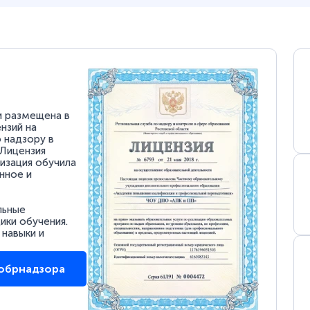
и размещена в
нзий на
 надзору в
 Лицензия
низация обучила
нное и
льные
ки обучения.
 навыки и
собрнадзора