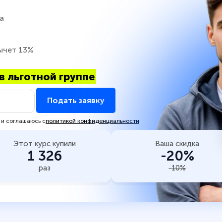
а
ычет 13%
в льготной группе
Подать заявку
 и соглашаюсь с
политикой конфиденциальности
Этот курс купили
Ваша скидка
1 326
-20%
раз
-10%