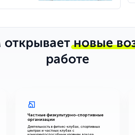
 открывает
новые во
работе
Частные физкультурно-спортивные
организации
Деятельность в фитнес-клубах, спортивных
центрах и частных клубах с
конкурентоспособным уровнем дохода