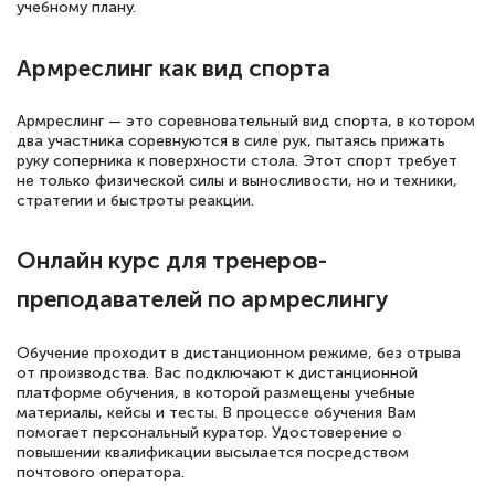
русскому языку и литературе". Много
учебному плану.
полезных материалов помогли
Армреслинг как вид спорта
подготовиться к тестированию. Это
книги, методические рекомендации,
Армреслинг — это соревновательный вид спорта, в котором
статьи. Времени на подготовку
два участника соревнуются в силе рук, пытаясь прижать
достаточно. Курс помогает пройти
руку соперника к поверхности стола. Этот спорт требует
не только физической силы и выносливости, но и техники,
аттестацию в школе. Спасибо!
стратегии и быстроты реакции.
Онлайн курс для тренеров-
преподавателей по армреслингу
Евгения Коротких
Знаток города 2 уровня
Обучение проходит в дистанционном режиме, без отрыва
12 марта 2026
от производства. Вас подключают к дистанционной
платформе обучения, в которой размещены учебные
Спасибо большое Академии! Грамотное,
материалы, кейсы и тесты. В процессе обучения Вам
помогает персональный куратор. Удостоверение о
вежливое сопровождение! Всё чётко и
повышении квалификации высылается посредством
понятно! Проходила повышение
почтового оператора.