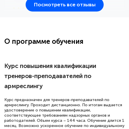
Посмотреть все отзывы
25 марта 2026
Здравствуйте, прошёл курс
переподготовки тренер-преподаватель
по всестилевому каратэ. Понравилось
О программе обучения
большое количество методических
работ для обучения и подготовки для
сдачи итоговой аттестации. Спасибо
Курс повышения квалификации
тренеров-преподавателей по
армреслингу
Елена Кравченко
Знаток города 5 уровня
Курс предназначен для тренеров-преподавателей по
армреслингу. Проходит дистанционно. По итогам выдается
18 марта 2026
удостоверение о повышении квалификации,
Выражаю благодарность за курс
соответствующее требованиям надзорных органов и
работодателей. Объем курса – 144 часа. Обучение длится 1
повышения квалификации "Эксперт ЕГЭ по
месяц. Возможно ускоренное обучение по индивидуальному