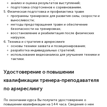
анализ и оценка результатов выступлений;
подготовка спортсменов к соревнованиям.
5. Физическая подготовка и профилактика травм
программы тренировок для развития силы, скорости и
Светлана К
выносливости;
Знаток города 7 уровня
методы предотвращения травм и обеспечение
безопасности на тренировках;
10 марта 2026
восстановление и реабилитация после физических
нагрузок.
Оставила заявку на обучение онлайн, мне
6. Техника и стратегия в армреслинге
основы техники захвата и позиционирования;
быстро ответили, разъяснили все детали.
разработка индивидуальных стратегий;
Обучение понравилось: огромное
использование видеоанализа для улучшения техники и
тактики.
количество тематической литературы,
пособий и учебников доступно на время
Удостоверение о повышении
прохождения курса, удобная система
квалификации тренера-преподавателя
аттестации, проблем не возникло ни на
каком этапе…
по армреслингу
По окончании курса Вы получите удостоверение о
повышении квалификации на 144 часа. Сведения о нем