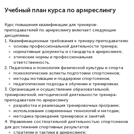
квалификации. Ещё раз - СПАСИБО!
Учебный план курса по армреслингу
Курс повышения квалификации для тренеров-
преподавателей по армреслингу включает следующие
Елена Петрикс
дисциплины:
Знаток города 5 уровня
1. Квалификационные требования к тренеру-преподавателю
основы профессиональной деятельности тренера;
11 марта 2026
нормативные документы и стандарты в армреслинге;
этические нормы и профессиональная
Всем добрый день! Я прошла курс
ответственность.
повышени каалификации по
2. Педагогика и психология физической культуры и спорта
психологические аспекты подготовки спортсменов;
специальности «Тренер-преподаватель
методы мотивации и поддержки спортсменов;
педагогические подходы в обучении и тренировках.
по тяжелой атлетике»! Хочется
3. Организация и осуществление образовательной,
подчеркуть, что при обращении
тренировочной, методической деятельности тренера-
преподавателя по армреслингу
оперативно связались со мной
разработка и реализация тренировочных программ;
специалисты, ответили на все
использование современных технологий и методик;
методика проведения тренировок и занятий.
интересующие вопросы и в течении
4. Управление состязательной деятельностью спортсменов
двух…
для достижения спортивных результатов
стратегии и тактики в армреслинге;