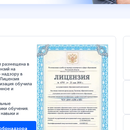
и размещена в
нзий на
 надзору в
 Лицензия
низация обучила
нное и
льные
ки обучения.
 навыки и
собрнадзора