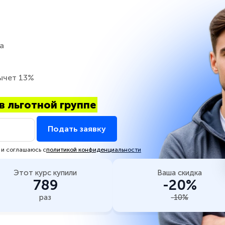
а
ычет 13%
в льготной группе
Подать заявку
 и соглашаюсь с
политикой конфиденциальности
Этот курс купили
Ваша скидка
789
-20%
раз
-10%