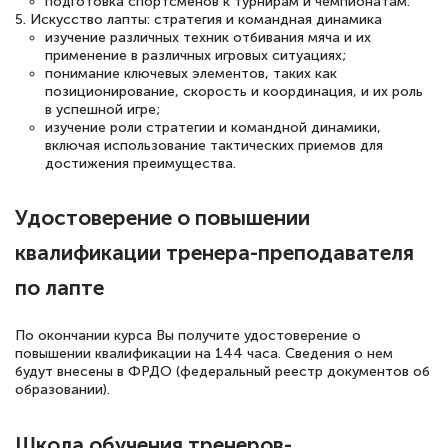
подготовка спортсменов к турнирам и чемпионатам.
5. Искусство лапты: стратегия и командная динамика
изучение различных техник отбивания мяча и их
Светлана К
применение в различных игровых ситуациях;
Знаток города 7 уровня
понимание ключевых элементов, таких как
позиционирование, скорость и координация, и их роль
10 марта 2026
в успешной игре;
изучение роли стратегии и командной динамики,
Оставила заявку на обучение онлайн, мне
включая использование тактических приемов для
достижения преимущества.
быстро ответили, разъяснили все детали.
Обучение понравилось: огромное
Удостоверение о повышении
количество тематической литературы,
пособий и учебников доступно на время
квалификации тренера-преподавателя
прохождения курса, удобная система
по лапте
аттестации, проблем не возникло ни на
каком этапе…
По окончании курса Вы получите удостоверение о
повышении квалификации на 144 часа. Сведения о нем
будут внесены в ФРДО (федеральный реестр документов об
образовании).
Школа обучения тренеров-