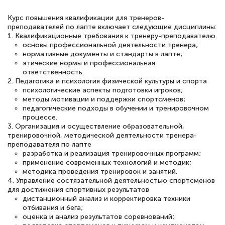
Курс повышения квалификации для тренеров-
преподавателей по лапте включает следующие дисциплины:
Елена Петрикс
1. Квалификационные требования к тренеру-преподавателю
основы профессиональной деятельности тренера;
Знаток города 5 уровня
нормативные документы и стандарты в лапте;
этические нормы и профессиональная
11 марта 2026
ответственность.
2. Педагогика и психология физической культуры и спорта
Всем добрый день! Я прошла курс
психологические аспекты подготовки игроков;
повышени каалификации по
методы мотивации и поддержки спортсменов;
педагогические подходы в обучении и тренировочном
специальности «Тренер-преподаватель
процессе.
по тяжелой атлетике»! Хочется
3. Организация и осуществление образовательной,
тренировочной, методической деятельности тренера-
подчеркуть, что при обращении
преподавателя по лапте
разработка и реализация тренировочных программ;
оперативно связались со мной
применение современных технологий и методик;
специалисты, ответили на все
методика проведения тренировок и занятий.
4. Управление состязательной деятельностью спортсменов
интересующие вопросы и в течении
для достижения спортивных результатов
двух…
дистанционный анализ и корректировка техники
отбивания и бега;
оценка и анализ результатов соревнований;