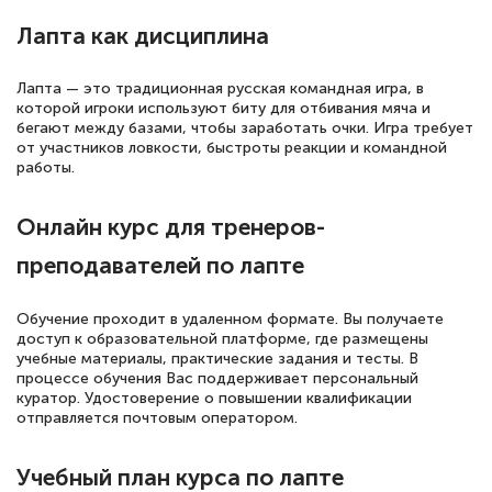
полезных материалов помогли
Лапта как дисциплина
подготовиться к тестированию. Это
книги, методические рекомендации,
Лапта — это традиционная русская командная игра, в
статьи. Времени на подготовку
которой игроки используют биту для отбивания мяча и
достаточно. Курс помогает пройти
бегают между базами, чтобы заработать очки. Игра требует
от участников ловкости, быстроты реакции и командной
аттестацию в школе. Спасибо!
работы.
Онлайн курс для тренеров-
преподавателей по лапте
Евгения Коротких
Знаток города 2 уровня
Обучение проходит в удаленном формате. Вы получаете
12 марта 2026
доступ к образовательной платформе, где размещены
учебные материалы, практические задания и тесты. В
Спасибо большое Академии! Грамотное,
процессе обучения Вас поддерживает персональный
куратор. Удостоверение о повышении квалификации
вежливое сопровождение! Всё чётко и
отправляется почтовым оператором.
понятно! Проходила повышение
квалификации. Ещё раз - СПАСИБО!
Учебный план курса по лапте