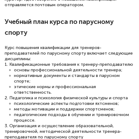
квалификации. Ещё раз - СПАСИБО!
отправляется почтовым оператором.
Учебный план курса по парусному
Елена Петрикс
спорту
Знаток города 5 уровня
Курс повышения квалификации для тренеров-
11 марта 2026
преподавателей по парусному спорту включает следующие
дисциплины:
Всем добрый день! Я прошла курс
1. Квалификационные требования к тренеру-преподавателю
повышени каалификации по
основы профессиональной деятельности тренера;
нормативные документы и стандарты в парусном
специальности «Тренер-преподаватель
спорте;
этические нормы и профессиональная
по тяжелой атлетике»! Хочется
ответственность.
подчеркуть, что при обращении
2. Педагогика и психология физической культуры и спорта
психологические аспекты подготовки яхтсменов;
оперативно связались со мной
методы мотивации и поддержки спортсменов;
специалисты, ответили на все
педагогические подходы в обучении и тренировочном
процессе.
интересующие вопросы и в течении
3. Организация и осуществление образовательной,
двух…
тренировочной, методической деятельности тренера-
преподавателя по парусному спорту