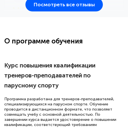
Посмотреть все отзывы
25 марта 2026
Здравствуйте, прошёл курс
переподготовки тренер-преподаватель
по всестилевому каратэ. Понравилось
О программе обучения
большое количество методических
работ для обучения и подготовки для
сдачи итоговой аттестации. Спасибо
Курс повышения квалификации
тренеров-преподавателей по
парусному спорту
Елена Кравченко
Знаток города 5 уровня
Программа разработана для тренеров-преподавателей,
специализирующихся на парусном спорте. Обучение
18 марта 2026
проводится в дистанционном формате, что позволяет
Выражаю благодарность за курс
совмещать учебу с основной деятельностью. По
завершении курса выдается удостоверение о повышении
повышения квалификации "Эксперт ЕГЭ по
квалификации, соответствующий требованиям