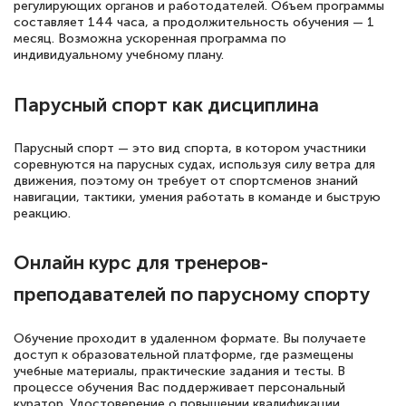
русскому языку и литературе". Много
регулирующих органов и работодателей. Объем программы
составляет 144 часа, а продолжительность обучения — 1
полезных материалов помогли
месяц. Возможна ускоренная программа по
подготовиться к тестированию. Это
индивидуальному учебному плану.
книги, методические рекомендации,
Парусный спорт как дисциплина
статьи. Времени на подготовку
достаточно. Курс помогает пройти
Парусный спорт — это вид спорта, в котором участники
аттестацию в школе. Спасибо!
соревнуются на парусных судах, используя силу ветра для
движения, поэтому он требует от спортсменов знаний
навигации, тактики, умения работать в команде и быструю
реакцию.
Евгения Коротких
Онлайн курс для тренеров-
Знаток города 2 уровня
преподавателей по парусному спорту
12 марта 2026
Спасибо большое Академии! Грамотное,
Обучение проходит в удаленном формате. Вы получаете
доступ к образовательной платформе, где размещены
вежливое сопровождение! Всё чётко и
учебные материалы, практические задания и тесты. В
понятно! Проходила повышение
процессе обучения Вас поддерживает персональный
куратор. Удостоверение о повышении квалификации