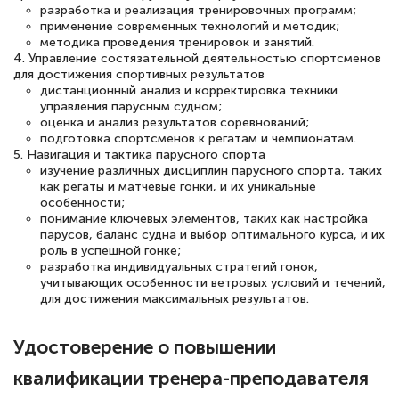
разработка и реализация тренировочных программ;
применение современных технологий и методик;
методика проведения тренировок и занятий.
4. Управление состязательной деятельностью спортсменов
Светлана К
для достижения спортивных результатов
Знаток города 7 уровня
дистанционный анализ и корректировка техники
управления парусным судном;
10 марта 2026
оценка и анализ результатов соревнований;
подготовка спортсменов к регатам и чемпионатам.
Оставила заявку на обучение онлайн, мне
5. Навигация и тактика парусного спорта
изучение различных дисциплин парусного спорта, таких
быстро ответили, разъяснили все детали.
как регаты и матчевые гонки, и их уникальные
Обучение понравилось: огромное
особенности;
понимание ключевых элементов, таких как настройка
количество тематической литературы,
парусов, баланс судна и выбор оптимального курса, и их
пособий и учебников доступно на время
роль в успешной гонке;
разработка индивидуальных стратегий гонок,
прохождения курса, удобная система
учитывающих особенности ветровых условий и течений,
аттестации, проблем не возникло ни на
для достижения максимальных результатов.
каком этапе…
Удостоверение о повышении
квалификации тренера-преподавателя