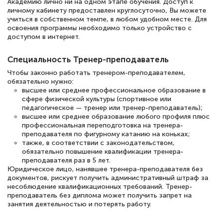
квалификации. Ещё раз - СПАСИБО!
Академию лично ни на одном этапе обучения. Доступ к
личному кабинету предоставлен круглосуточно, Вы можете
учиться в собственном темпе, в любом удобном месте. Для
освоения программы необходимо только устройство с
доступом в интернет.
Елена Петрикс
Специальность Тренер-преподаватель
Знаток города 5 уровня
Чтобы законно работать тренером-преподавателем,
11 марта 2026
обязательно нужно:
высшее или среднее профессиональное образование в
Всем добрый день! Я прошла курс
сфере физической культуры (спортивное или
педагогическое — тренер или тренер-преподаватель);
повышени каалификации по
высшее или среднее образование любого профиля плюс
специальности «Тренер-преподаватель
профессиональная переподготовка на тренера-
преподавателя по фигурному катанию на коньках;
по тяжелой атлетике»! Хочется
также, в соответствии с законодательством,
подчеркуть, что при обращении
обязательно повышение квалификации тренера-
преподавателя раз в 5 лет.
оперативно связались со мной
Юридическое лицо, нанявшее тренера-преподавателя без
специалисты, ответили на все
документов, рискует получить административный штраф за
несоблюдение квалификационных требований. Тренер-
интересующие вопросы и в течении
преподаватель без диплома может получить запрет на
занятия деятельностью и потерять работу.
двух…