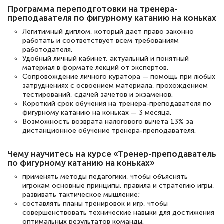
Программа переподготовки на тренера-
преподавателя по фигурному катанию на коньках
Легитимный диплом, который дает право законно
Светлана К
работать и соответствует всем требованиям
Знаток города 7 уровня
работодателя.
Удобный личный кабинет, актуальный и понятный
материал в формате лекций от экспертов.
10 марта 2026
Сопровождение личного куратора — помощь при любых
Оставила заявку на обучение онлайн, мне
затруднениях с освоением материала, прохождением
тестирований, сдачей зачетов и экзаменов.
быстро ответили, разъяснили все детали.
Короткий срок обучения на тренера-преподавателя по
Обучение понравилось: огромное
фигурному катанию на коньках — 3 месяца.
Возможность возврата налогового вычета 13% за
количество тематической литературы,
дистанционное обучение тренера-преподавателя.
пособий и учебников доступно на время
прохождения курса, удобная система
Чему научитесь на курсе «Тренер-преподаватель
по фигурному катанию на коньках»
аттестации, проблем не возникло ни на
применять методы педагогики, чтобы объяснять
каком этапе…
игрокам основные принципы, правила и стратегию игры,
развивать тактическое мышление;
составлять планы тренировок и игр, чтобы
совершенствовать технические навыки для достижения
оптимальных результатов команды.