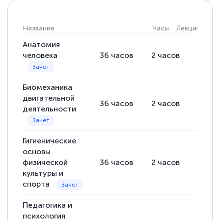
Название
Часы
Лекции
Пра
Анатомия
человека
36
часов
2
часов
34
ча
Биомеханика
двигательной
36
часов
2
часов
34
ча
деятельности
Гигиенические
основы
физической
36
часов
2
часов
34
ча
культуры и
спорта
Педагогика и
психология