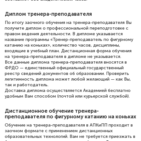
русскому языку и литературе". Много
полезных материалов помогли
Диплом тренера-преподавателя
подготовиться к тестированию. Это
По итогу заочного обучения на тренера-преподавателя Вы
книги, методические рекомендации,
получите диплом о профессиональной переподготовке с
правом ведения деятельности. В дипломе указывается
статьи. Времени на подготовку
название программы «Тренер-преподаватель по фигурному
катанию на коньках», количество часов, дисциплины,
достаточно. Курс помогает пройти
входящие в учебный план. Дистанционная форма обучения
аттестацию в школе. Спасибо!
на тренера-преподавателя в дипломе не указывается.
Все данные диплома тренера-преподавателя вносятся в
ФРДО — единственный официальный государственный
реестр сведений документов об образовании. Проверить
легитимность диплома может любой желающий — как Вы,
так и работодатель.
Евгения Коротких
Доставка диплома осуществляется Академией бесплатно
Знаток города 2 уровня
удобным Вам способом (почтой или курьерской службой).
12 марта 2026
Дистанционное обучение тренера-
Спасибо большое Академии! Грамотное,
преподавателя по фигурному катанию на коньках
вежливое сопровождение! Всё чётко и
Обучение на тренера-преподавателя в АПКиПП проходит в
заочном формате с применением дистанционных
понятно! Проходила повышение
образовательных технологий. Вам не требуется приезжать в