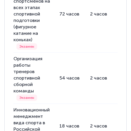
спортсменов на
всех этапах
спортивной
72
часов
2
часов
70
ча
подготовки
(фигурное
катание на
коньках)
Организация
работы
тренеров
спортивной
54
часов
2
часов
52
ча
сборной
команды
Инновационный
менеджмент
вида спорта в
18
часов
2
часов
16
ча
Российской