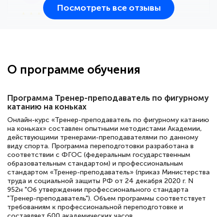
Посмотреть все отзывы
25 марта 2026
Здравствуйте, прошёл курс
переподготовки тренер-преподаватель
по всестилевому каратэ. Понравилось
О программе обучения
большое количество методических
работ для обучения и подготовки для
Программа Тренер-преподаватель по фигурному
сдачи итоговой аттестации. Спасибо
катанию на коньках
Онлайн-курс «Тренер-преподаватель по фигурному катанию
на коньках» составлен опытными методистами Академии,
действующими тренерами-преподавателями по данному
Елена Кравченко
виду спорта. Программа переподготовки разработана в
соответствии с ФГОС (федеральным государственным
Знаток города 5 уровня
образовательным стандартом) и профессиональным
стандартом «Тренер-преподаватель» (приказ Министерства
18 марта 2026
труда и социальной защиты РФ от 24 декабря 2020 г. N
952н "Об утверждении профессионального стандарта
Выражаю благодарность за курс
"Тренер-преподаватель"). Объем программы соответствует
повышения квалификации "Эксперт ЕГЭ по
требованиям к профессиональной переподготовке и
составляет 600 академических часов.