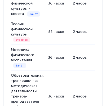
физической
36
часов
2
часов
34
ча
культуры и
спорта
Теория
физической
52
часов
2
часов
50
ча
культуры
Методика
физического
36
часов
2
часов
34
ча
воспитания
Образовательная,
тренировочная,
методическая
деятельности
тренера-
36
часов
2
часов
34
ча
преподавателя