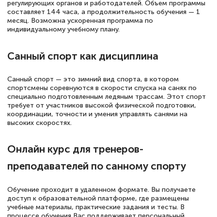
русскому языку и литературе". Много
регулирующих органов и работодателей. Объем программы
составляет 144 часа, а продолжительность обучения — 1
полезных материалов помогли
месяц. Возможна ускоренная программа по
подготовиться к тестированию. Это
индивидуальному учебному плану.
книги, методические рекомендации,
Санный спорт как дисциплина
статьи. Времени на подготовку
достаточно. Курс помогает пройти
Санный спорт — это зимний вид спорта, в котором
аттестацию в школе. Спасибо!
спортсмены соревнуются в скорости спуска на санях по
специально подготовленным ледяным трассам. Этот спорт
требует от участников высокой физической подготовки,
координации, точности и умения управлять санями на
высоких скоростях.
Евгения Коротких
Знаток города 2 уровня
Онлайн курс для тренеров-
12 марта 2026
преподавателей по санному спорту
Спасибо большое Академии! Грамотное,
Обучение проходит в удаленном формате. Вы получаете
вежливое сопровождение! Всё чётко и
доступ к образовательной платформе, где размещены
понятно! Проходила повышение
учебные материалы, практические задания и тесты. В
процессе обучения Вас поддерживает персональный