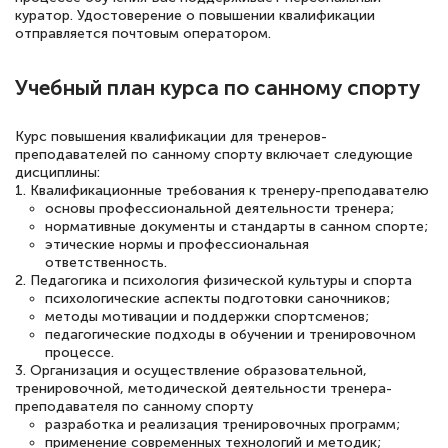
квалификации. Ещё раз - СПАСИБО!
куратор. Удостоверение о повышении квалификации
отправляется почтовым оператором.
Учебный план курса по санному спорту
Елена Петрикс
Знаток города 5 уровня
Курс повышения квалификации для тренеров-
преподавателей по санному спорту включает следующие
11 марта 2026
дисциплины:
1. Квалификационные требования к тренеру-преподавателю
Всем добрый день! Я прошла курс
основы профессиональной деятельности тренера;
повышени каалификации по
нормативные документы и стандарты в санном спорте;
этические нормы и профессиональная
специальности «Тренер-преподаватель
ответственность.
2. Педагогика и психология физической культуры и спорта
по тяжелой атлетике»! Хочется
психологические аспекты подготовки саночников;
подчеркуть, что при обращении
методы мотивации и поддержки спортсменов;
педагогические подходы в обучении и тренировочном
оперативно связались со мной
процессе.
специалисты, ответили на все
3. Организация и осуществление образовательной,
тренировочной, методической деятельности тренера-
интересующие вопросы и в течении
преподавателя по санному спорту
двух…
разработка и реализация тренировочных программ;
применение современных технологий и методик;