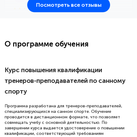
Посмотреть все отзывы
25 марта 2026
Здравствуйте, прошёл курс
переподготовки тренер-преподаватель
по всестилевому каратэ. Понравилось
О программе обучения
большое количество методических
работ для обучения и подготовки для
сдачи итоговой аттестации. Спасибо
Курс повышения квалификации
тренеров-преподавателей по санному
спорту
Елена Кравченко
Знаток города 5 уровня
Программа разработана для тренеров-преподавателей,
специализирующихся на санном спорте. Обучение
18 марта 2026
проводится в дистанционном формате, что позволяет
Выражаю благодарность за курс
совмещать учебу с основной деятельностью. По
завершении курса выдается удостоверение о повышении
повышения квалификации "Эксперт ЕГЭ по
квалификации, соответствующий требованиям