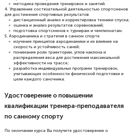
методика проведения тренировок и занятий.
4. Управление состязательной деятельностью спортсменов
для достижения спортивных результатов
дистанционный анализ и корректировка техники спуска;
Светлана К
оценка и анализ результатов соревнований;
Знаток города 7 уровня
подготовка спортсменов к турнирам и чемпионатам.
5. Аэродинамика и стратегия в санном спорте
10 марта 2026
изучение принципов аэродинамики и их влияние на
скорость и устойчивость саней;
Оставила заявку на обучение онлайн, мне
понимание роли траектории, углов наклона и
распределения веса для достижения максимальной
быстро ответили, разъяснили все детали.
эффективности на трассе;
Обучение понравилось: огромное
разработка индивидуальных программ тренировок,
учитывающих особенности физической подготовки и
количество тематической литературы,
цели каждого саночника.
пособий и учебников доступно на время
прохождения курса, удобная система
Удостоверение о повышении
аттестации, проблем не возникло ни на
квалификации тренера-преподавателя
каком этапе…
по санному спорту
По окончании курса Вы получите удостоверение о