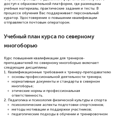
квалификации. Ещё раз - СПАСИБО!
доступ к образовательной платформе, где размещены
учебные материалы, практические задания и тесты. В
процессе обучения Вас поддерживает персональный
куратор. Удостоверение о повышении квалификации
отправляется почтовым оператором.
Елена Петрикс
Знаток города 5 уровня
Учебный план курса по северному
11 марта 2026
многоборью
Всем добрый день! Я прошла курс
Курс повышения квалификации для тренеров-
повышени каалификации по
преподавателей по северному многоборью включает
специальности «Тренер-преподаватель
следующие дисциплины:
1. Квалификационные требования к тренеру-преподавателю
по тяжелой атлетике»! Хочется
основы профессиональной деятельности тренера;
подчеркуть, что при обращении
нормативные документы и стандарты в северном
многоборье;
оперативно связались со мной
этические нормы и профессиональная
специалисты, ответили на все
ответственность.
2. Педагогика и психология физической культуры и спорта
интересующие вопросы и в течении
психологические аспекты подготовки спортсменов;
двух…
методы мотивации и поддержки участников;
педагогические подходы в обучении и тренировочном