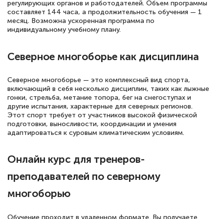
русскому языку и литературе". Много
регулирующих органов и работодателей. Объем программы
составляет 144 часа, а продолжительность обучения — 1
полезных материалов помогли
месяц. Возможна ускоренная программа по
подготовиться к тестированию. Это
индивидуальному учебному плану.
книги, методические рекомендации,
Северное многоборье как дисциплина
статьи. Времени на подготовку
достаточно. Курс помогает пройти
Северное многоборье — это комплексный вид спорта,
аттестацию в школе. Спасибо!
включающий в себя несколько дисциплин, таких как лыжные
гонки, стрельба, метание топора, бег на снегоступах и
другие испытания, характерные для северных регионов.
Этот спорт требует от участников высокой физической
подготовки, выносливости, координации и умения
Евгения Коротких
адаптироваться к суровым климатическим условиям.
Знаток города 2 уровня
Онлайн курс для тренеров-
12 марта 2026
преподавателей по северному
Спасибо большое Академии! Грамотное,
многоборью
вежливое сопровождение! Всё чётко и
понятно! Проходила повышение
Обучение проходит в удаленном формате. Вы получаете