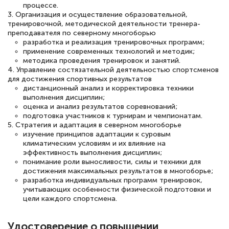
процессе.
3. Организация и осуществление образовательной,
тренировочной, методической деятельности тренера-
преподавателя по северному многоборью
Светлана К
разработка и реализация тренировочных программ;
Знаток города 7 уровня
применение современных технологий и методик;
методика проведения тренировок и занятий.
4. Управление состязательной деятельностью спортсменов
10 марта 2026
для достижения спортивных результатов
Оставила заявку на обучение онлайн, мне
дистанционный анализ и корректировка техники
выполнения дисциплин;
быстро ответили, разъяснили все детали.
оценка и анализ результатов соревнований;
Обучение понравилось: огромное
подготовка участников к турнирам и чемпионатам.
5. Стратегия и адаптация в северном многоборье
количество тематической литературы,
изучение принципов адаптации к суровым
пособий и учебников доступно на время
климатическим условиям и их влияние на
эффективность выполнения дисциплин;
прохождения курса, удобная система
понимание роли выносливости, силы и техники для
достижения максимальных результатов в многоборье;
аттестации, проблем не возникло ни на
разработка индивидуальных программ тренировок,
каком этапе…
учитывающих особенности физической подготовки и
цели каждого спортсмена.
Удостоверение о повышении