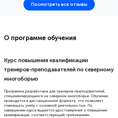
Посмотреть все отзывы
25 марта 2026
Здравствуйте, прошёл курс
переподготовки тренер-преподаватель
по всестилевому каратэ. Понравилось
О программе обучения
большое количество методических
работ для обучения и подготовки для
сдачи итоговой аттестации. Спасибо
Курс повышения квалификации
тренеров-преподавателей по северному
многоборью
Елена Кравченко
Знаток города 5 уровня
Программа разработана для тренеров-преподавателей,
специализирующихся на северном многоборье. Обучение
18 марта 2026
проводится в дистанционном формате, что позволяет
Выражаю благодарность за курс
совмещать учебу с основной деятельностью. По
завершении курса выдается удостоверение о повышении
повышения квалификации "Эксперт ЕГЭ по
квалификации, соответствующий требованиям