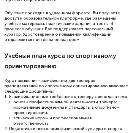
понятно! Проходила повышение
квалификации. Ещё раз - СПАСИБО!
Обучение проходит в удаленном формате. Вы получаете
доступ к образовательной платформе, где размещены
учебные материалы, практические задания и тесты. В
процессе обучения Вас поддерживает персональный
куратор. Удостоверение о повышении квалификации
Елена Петрикс
отправляется почтовым оператором.
Знаток города 5 уровня
Учебный план курса по спортивному
11 марта 2026
ориентированию
Всем добрый день! Я прошла курс
повышени каалификации по
Курс повышения квалификации для тренеров-
специальности «Тренер-преподаватель
преподавателей по спортивному ориентированию включает
следующие дисциплины:
по тяжелой атлетике»! Хочется
1. Квалификационные требования к тренеру-преподавателю
подчеркуть, что при обращении
основы профессиональной деятельности тренера;
нормативные документы и стандарты в спортивном
оперативно связались со мной
ориентировании;
специалисты, ответили на все
этические нормы и профессиональная
ответственность.
интересующие вопросы и в течении
2. Педагогика и психология физической культуры и спорта