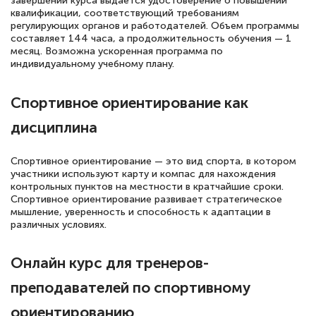
завершении курса выдается удостоверение о повышении
повышения квалификации "Эксперт ЕГЭ по
квалификации, соответствующий требованиям
русскому языку и литературе". Много
регулирующих органов и работодателей. Объем программы
составляет 144 часа, а продолжительность обучения — 1
полезных материалов помогли
месяц. Возможна ускоренная программа по
подготовиться к тестированию. Это
индивидуальному учебному плану.
книги, методические рекомендации,
Спортивное ориентирование как
статьи. Времени на подготовку
достаточно. Курс помогает пройти
дисциплина
аттестацию в школе. Спасибо!
Спортивное ориентирование — это вид спорта, в котором
участники используют карту и компас для нахождения
контрольных пунктов на местности в кратчайшие сроки.
Спортивное ориентирование развивает стратегическое
Евгения Коротких
мышление, уверенность и способность к адаптации в
различных условиях.
Знаток города 2 уровня
12 марта 2026
Онлайн курс для тренеров-
Спасибо большое Академии! Грамотное,
преподавателей по спортивному
вежливое сопровождение! Всё чётко и
ориентированию