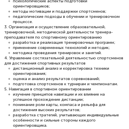
двух…
психологические аспекты подготовки
ориентировщиков;
методы мотивации и поддержки спортсменов;
педагогические подходы в обучении и тренировочном
процессе.
3. Организация и осуществление образовательной,
Светлана К
тренировочной, методической деятельности тренера-
Знаток города 7 уровня
преподавателя по спортивному ориентированию
разработка и реализация тренировочных программ;
применение современных технологий и методик;
10 марта 2026
методика проведения тренировок и занятий.
Оставила заявку на обучение онлайн, мне
4. Управление состязательной деятельностью спортсменов
для достижения спортивных результатов
быстро ответили, разъяснили все детали.
дистанционный анализ и корректировка техники
Обучение понравилось: огромное
ориентирования;
оценка и анализ результатов соревнований;
количество тематической литературы,
подготовка спортсменов к турнирам и чемпионатам.
пособий и учебников доступно на время
5. Навигация в спортивном ориентировании
изучение принципов навигации и их влияние на
прохождения курса, удобная система
успешное прохождение дистанции;
понимание роли карты, компаса и рельефа для
аттестации, проблем не возникло ни на
достижения высоких результатов;
каком этапе…
разработка стратегий, учитывающих индивидуальные
особенности и сильные стороны каждого
ориентировщика.