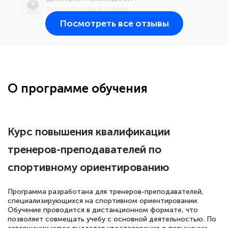
Знаток города 6 уровня
Посмотреть все отзывы
25 марта 2026
Здравствуйте, прошёл курс
переподготовки тренер-преподаватель
по всестилевому каратэ. Понравилось
О программе обучения
большое количество методических
работ для обучения и подготовки для
сдачи итоговой аттестации. Спасибо
Курс повышения квалификации
тренеров-преподавателей по
спортивному ориентированию
Елена Кравченко
Знаток города 5 уровня
Программа разработана для тренеров-преподавателей,
специализирующихся на спортивном ориентировании.
18 марта 2026
Обучение проводится в дистанционном формате, что
Выражаю благодарность за курс
позволяет совмещать учебу с основной деятельностью. По