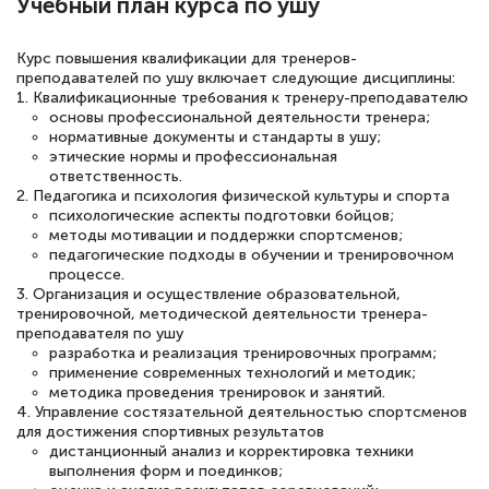
Учебный план курса по ушу
Курс повышения квалификации для тренеров-
Елена Петрикс
преподавателей по ушу включает следующие дисциплины:
1. Квалификационные требования к тренеру-преподавателю
Знаток города 5 уровня
основы профессиональной деятельности тренера;
нормативные документы и стандарты в ушу;
11 марта 2026
этические нормы и профессиональная
ответственность.
Всем добрый день! Я прошла курс
2. Педагогика и психология физической культуры и спорта
повышени каалификации по
психологические аспекты подготовки бойцов;
методы мотивации и поддержки спортсменов;
специальности «Тренер-преподаватель
педагогические подходы в обучении и тренировочном
по тяжелой атлетике»! Хочется
процессе.
3. Организация и осуществление образовательной,
подчеркуть, что при обращении
тренировочной, методической деятельности тренера-
преподавателя по ушу
оперативно связались со мной
разработка и реализация тренировочных программ;
специалисты, ответили на все
применение современных технологий и методик;
методика проведения тренировок и занятий.
интересующие вопросы и в течении
4. Управление состязательной деятельностью спортсменов
двух…
для достижения спортивных результатов
дистанционный анализ и корректировка техники
выполнения форм и поединков;