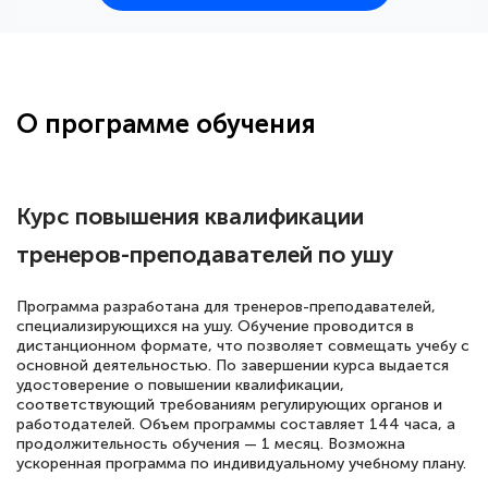
25 марта 2026
Здравствуйте, прошёл курс
переподготовки тренер-преподаватель
по всестилевому каратэ. Понравилось
О программе обучения
большое количество методических
работ для обучения и подготовки для
сдачи итоговой аттестации. Спасибо
Курс повышения квалификации
тренеров-преподавателей по ушу
Елена Кравченко
Программа разработана для тренеров-преподавателей,
Знаток города 5 уровня
специализирующихся на ушу. Обучение проводится в
дистанционном формате, что позволяет совмещать учебу с
основной деятельностью. По завершении курса выдается
18 марта 2026
удостоверение о повышении квалификации,
Выражаю благодарность за курс
соответствующий требованиям регулирующих органов и
работодателей. Объем программы составляет 144 часа, а
повышения квалификации "Эксперт ЕГЭ по
продолжительность обучения — 1 месяц. Возможна
русскому языку и литературе". Много
ускоренная программа по индивидуальному учебному плану.