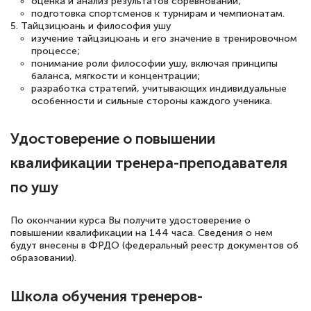
оценка и анализ результатов соревнований;
подготовка спортсменов к турнирам и чемпионатам.
5. Тайцзицюань и философия ушу
Светлана К
изучение тайцзицюань и его значение в тренировочном
Знаток города 7 уровня
процессе;
понимание роли философии ушу, включая принципы
10 марта 2026
баланса, мягкости и концентрации;
разработка стратегий, учитывающих индивидуальные
Оставила заявку на обучение онлайн, мне
особенности и сильные стороны каждого ученика.
быстро ответили, разъяснили все детали.
Обучение понравилось: огромное
Удостоверение о повышении
количество тематической литературы,
квалификации тренера-преподавателя
пособий и учебников доступно на время
по ушу
прохождения курса, удобная система
аттестации, проблем не возникло ни на
По окончании курса Вы получите удостоверение о
каком этапе…
повышении квалификации на 144 часа. Сведения о нем
будут внесены в ФРДО (федеральный реестр документов об
образовании).
Школа обучения тренеров-