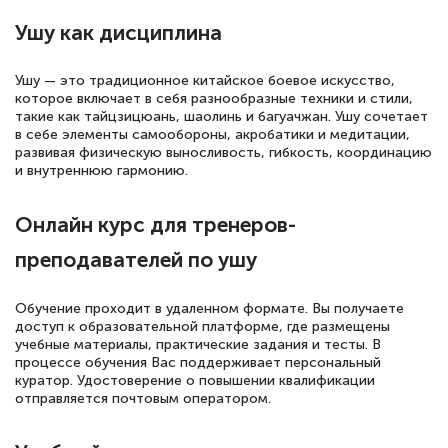
полезных материалов помогли
Ушу как дисциплина
подготовиться к тестированию. Это
книги, методические рекомендации,
Ушу — это традиционное китайское боевое искусство,
статьи. Времени на подготовку
которое включает в себя разнообразные техники и стили,
достаточно. Курс помогает пройти
такие как тайцзицюань, шаолинь и багуачжан. Ушу сочетает
в себе элементы самообороны, акробатики и медитации,
аттестацию в школе. Спасибо!
развивая физическую выносливость, гибкость, координацию
и внутреннюю гармонию.
Онлайн курс для тренеров-
Евгения Коротких
преподавателей по ушу
Знаток города 2 уровня
12 марта 2026
Обучение проходит в удаленном формате. Вы получаете
доступ к образовательной платформе, где размещены
Спасибо большое Академии! Грамотное,
учебные материалы, практические задания и тесты. В
процессе обучения Вас поддерживает персональный
вежливое сопровождение! Всё чётко и
куратор. Удостоверение о повышении квалификации
понятно! Проходила повышение
отправляется почтовым оператором.
квалификации. Ещё раз - СПАСИБО!