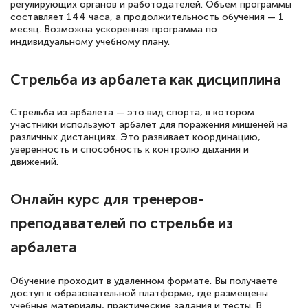
русскому языку и литературе". Много
регулирующих органов и работодателей. Объем программы
составляет 144 часа, а продолжительность обучения — 1
полезных материалов помогли
месяц. Возможна ускоренная программа по
подготовиться к тестированию. Это
индивидуальному учебному плану.
книги, методические рекомендации,
Стрельба из арбалета как дисциплина
статьи. Времени на подготовку
достаточно. Курс помогает пройти
Стрельба из арбалета — это вид спорта, в котором
аттестацию в школе. Спасибо!
участники используют арбалет для поражения мишеней на
различных дистанциях. Это развивает координацию,
уверенность и способность к контролю дыхания и
движений.
Евгения Коротких
Онлайн курс для тренеров-
Знаток города 2 уровня
преподавателей по стрельбе из
12 марта 2026
арбалета
Спасибо большое Академии! Грамотное,
вежливое сопровождение! Всё чётко и
Обучение проходит в удаленном формате. Вы получаете
понятно! Проходила повышение
доступ к образовательной платформе, где размещены
учебные материалы, практические задания и тесты. В