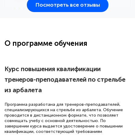
Посмотреть все отзывы
25 марта 2026
Здравствуйте, прошёл курс
переподготовки тренер-преподаватель
по всестилевому каратэ. Понравилось
О программе обучения
большое количество методических
работ для обучения и подготовки для
сдачи итоговой аттестации. Спасибо
Курс повышения квалификации
тренеров-преподавателей по стрельбе
из арбалета
Елена Кравченко
Знаток города 5 уровня
Программа разработана для тренеров-преподавателей,
специализирующихся на стрельбе из арбалета. Обучение
18 марта 2026
проводится в дистанционном формате, что позволяет
Выражаю благодарность за курс
совмещать учебу с основной деятельностью. По
завершении курса выдается удостоверение о повышении
повышения квалификации "Эксперт ЕГЭ по
квалификации, соответствующий требованиям