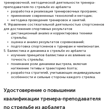
тренировочной, методической деятельности тренера-
преподавателя по стрельбе из арбалета
разработка и реализация тренировочных программ;
применение современных технологий и методик;
Светлана К
методика проведения тренировок и занятий.
Знаток города 7 уровня
4. Управление состязательной деятельностью спортсменов
для достижения спортивных результатов
дистанционный анализ и корректировка техники
10 марта 2026
стрельбы;
Оставила заявку на обучение онлайн, мне
оценка и анализ результатов соревнований;
подготовка спортсменов к турнирам и чемпионатам.
быстро ответили, разъяснили все детали.
5. Баллистика и динамика в стрельбе из арбалета
Обучение понравилось: огромное
изучение принципов баллистики и их влияние на
точность стрельбы;
количество тематической литературы,
понимание роли динамики выстрела, включая
пособий и учебников доступно на время
натяжение тетивы и траекторию болта;
разработка стратегий, учитывающих индивидуальные
прохождения курса, удобная система
особенности и сильные стороны каждого стрелка.
аттестации, проблем не возникло ни на
каком этапе…
Удостоверение о повышении
квалификации тренера-преподавателя
по стрельбе из арбалета