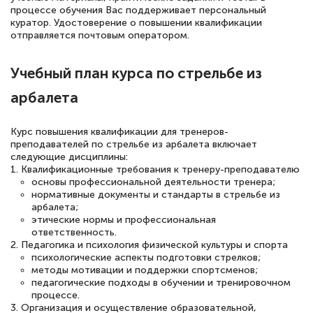
квалификации. Ещё раз - СПАСИБО!
процессе обучения Вас поддерживает персональный
куратор. Удостоверение о повышении квалификации
отправляется почтовым оператором.
Елена Петрикс
Учебный план курса по стрельбе из
Знаток города 5 уровня
арбалета
11 марта 2026
Курс повышения квалификации для тренеров-
Всем добрый день! Я прошла курс
преподавателей по стрельбе из арбалета включает
следующие дисциплины:
повышени каалификации по
1. Квалификационные требования к тренеру-преподавателю
специальности «Тренер-преподаватель
основы профессиональной деятельности тренера;
нормативные документы и стандарты в стрельбе из
по тяжелой атлетике»! Хочется
арбалета;
подчеркуть, что при обращении
этические нормы и профессиональная
ответственность.
оперативно связались со мной
2. Педагогика и психология физической культуры и спорта
специалисты, ответили на все
психологические аспекты подготовки стрелков;
методы мотивации и поддержки спортсменов;
интересующие вопросы и в течении
педагогические подходы в обучении и тренировочном
двух…
процессе.
3. Организация и осуществление образовательной,