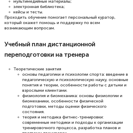
мультимедийные материалы;
электронная библиотека;
кейсы и тесты.
Проходить обучение помогает персональный куратор,
Елена Петрикс
который окажет помощь и поддержку по всем
Знаток города 5 уровня
возникающим вопросам.
11 марта 2026
Учебный план дистанционной
Всем добрый день! Я прошла курс
переподготовки на тренера
повышени каалификации по
специальности «Тренер-преподаватель
Теоретические занятия
основы педагогики и психологии спорта: введение в
по тяжелой атлетике»! Хочется
педагогическую и психологическую науку, основные
подчеркуть, что при обращении
понятия и теории, особенности работы с детьми и
взрослыми клиентами.
оперативно связались со мной
физиология и биомеханика: основы физиологии и
специалисты, ответили на все
биомеханики, особенности физической
подготовки, методы оценки физического
интересующие вопросы и в течении
состояния.
двух…
теория и методика фитнес-тренировки:
современные методики и подходы к организации
тренировочного процесса, разработка планов и