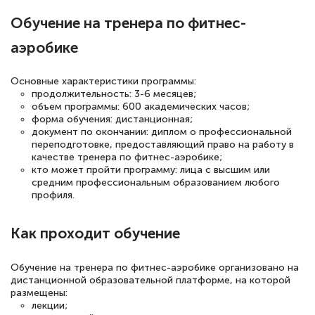
полезных материалов помогли
Обучение на тренера по фитнес-
подготовиться к тестированию. Это
книги, методические рекомендации,
аэробике
статьи. Времени на подготовку
достаточно. Курс помогает пройти
Основные характеристики программы:
продолжительность: 3-6 месяцев;
аттестацию в школе. Спасибо!
объем программы: 600 академических часов;
форма обучения: дистанционная;
документ по окончании: диплом о профессиональной
переподготовке, предоставляющий право на работу в
качестве тренера по фитнес-аэробике;
Евгения Коротких
кто может пройти программу: лица с высшим или
средним профессиональным образованием любого
Знаток города 2 уровня
профиля.
12 марта 2026
Как проходит обучение
Спасибо большое Академии! Грамотное,
вежливое сопровождение! Всё чётко и
Обучение на тренера по фитнес-аэробике организовано на
понятно! Проходила повышение
дистанционной образовательной платформе, на которой
размещены:
квалификации. Ещё раз - СПАСИБО!
лекции;