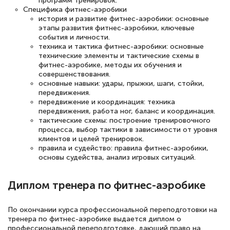
программ тренировок.
Специфика фитнес-аэробики
история и развитие фитнес-аэробики: основные
Светлана К
этапы развития фитнес-аэробики, ключевые
Знаток города 7 уровня
события и личности.
техника и тактика фитнес-аэробики: основные
10 марта 2026
технические элементы и тактические схемы в
фитнес-аэробике, методы их обучения и
Оставила заявку на обучение онлайн, мне
совершенствования.
основные навыки: удары, прыжки, шаги, стойки,
быстро ответили, разъяснили все детали.
передвижения.
Обучение понравилось: огромное
передвижение и координация: техника
передвижения, работа ног, баланс и координация.
количество тематической литературы,
тактические схемы: построение тренировочного
пособий и учебников доступно на время
процесса, выбор тактики в зависимости от уровня
клиентов и целей тренировок.
прохождения курса, удобная система
правила и судейство: правила фитнес-аэробики,
аттестации, проблем не возникло ни на
основы судейства, анализ игровых ситуаций.
каком этапе…
Диплом тренера по фитнес-аэробике
По окончании курса профессиональной переподготовки на
тренера по фитнес-аэробике выдается диплом о
профессиональной переподготовке, дающий право на