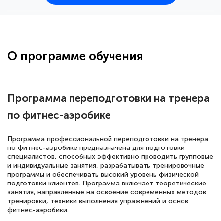
25 марта 2026
Здравствуйте, прошёл курс
переподготовки тренер-преподаватель
по всестилевому каратэ. Понравилось
О программе обучения
большое количество методических
работ для обучения и подготовки для
сдачи итоговой аттестации. Спасибо
Программа переподготовки на тренера
по фитнес-аэробике
Елена Кравченко
Программа профессиональной переподготовки на тренера
Знаток города 5 уровня
по фитнес-аэробике предназначена для подготовки
специалистов, способных эффективно проводить групповые
и индивидуальные занятия, разрабатывать тренировочные
18 марта 2026
программы и обеспечивать высокий уровень физической
Выражаю благодарность за курс
подготовки клиентов. Программа включает теоретические
занятия, направленные на освоение современных методов
повышения квалификации "Эксперт ЕГЭ по
тренировки, техники выполнения упражнений и основ
русскому языку и литературе". Много
фитнес-аэробики.