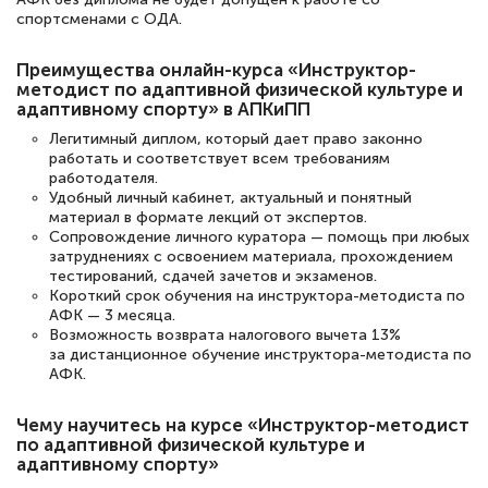
двух…
спортсменами с ОДА.
Преимущества онлайн-курса «Инструктор-
методист по адаптивной физической культуре и
адаптивному спорту» в АПКиПП
Светлана К
Знаток города 7 уровня
Легитимный диплом, который дает право законно
работать и соответствует всем требованиям
работодателя.
10 марта 2026
Удобный личный кабинет, актуальный и понятный
Оставила заявку на обучение онлайн, мне
материал в формате лекций от экспертов.
Сопровождение личного куратора — помощь при любых
быстро ответили, разъяснили все детали.
затруднениях с освоением материала, прохождением
Обучение понравилось: огромное
тестирований, сдачей зачетов и экзаменов.
Короткий срок обучения на инструктора-методиста по
количество тематической литературы,
АФК — 3 месяца.
Возможность возврата налогового вычета 13%
пособий и учебников доступно на время
за дистанционное обучение инструктора-методиста по
прохождения курса, удобная система
АФК.
аттестации, проблем не возникло ни на
Чему научитесь на курсе «Инструктор-методист
каком этапе…
по адаптивной физической культуре и
адаптивному спорту»