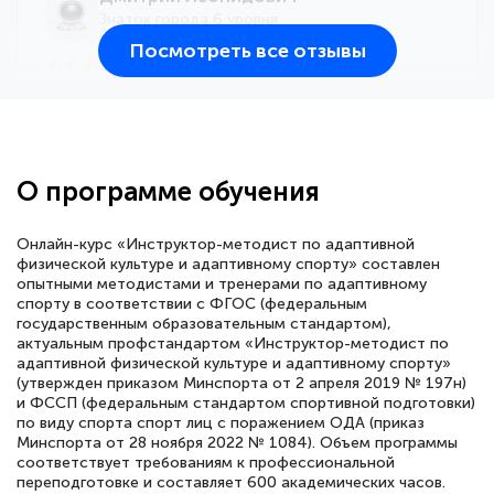
Знаток города 6 уровня
Посмотреть все отзывы
25 марта 2026
Здравствуйте, прошёл курс
переподготовки тренер-преподаватель
по всестилевому каратэ. Понравилось
О программе обучения
большое количество методических
работ для обучения и подготовки для
Онлайн-курс «Инструктор-методист по адаптивной
сдачи итоговой аттестации. Спасибо
физической культуре и адаптивному спорту» составлен
опытными методистами и тренерами по адаптивному
спорту в соответствии с ФГОС (федеральным
государственным образовательным стандартом),
актуальным профстандартом «Инструктор-методист по
адаптивной физической культуре и адаптивному спорту»
Елена Кравченко
(утвержден приказом Минспорта от 2 апреля 2019 № 197н)
Знаток города 5 уровня
и ФССП (федеральным стандартом спортивной подготовки)
по виду спорта спорт лиц с поражением ОДА (приказ
18 марта 2026
Минспорта от 28 ноября 2022 № 1084). Объем программы
соответствует требованиям к профессиональной
Выражаю благодарность за курс
переподготовке и составляет 600 академических часов.