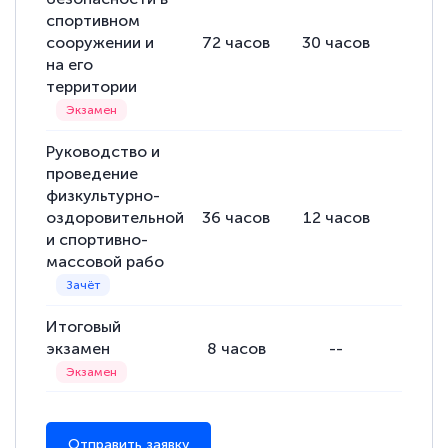
спортивном
сооружении и
72
часов
30
часов
42
ча
на его
территории
Руководство и
проведение
физкультурно-
оздоровительной
36
часов
12
часов
24
ча
и спортивно-
массовой рабо
Итоговый
экзамен
8
часов
--
8
час
Отправить заявку