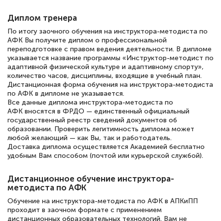
повышения квалификации "Эксперт ЕГЭ по
русскому языку и литературе". Много
Диплом тренера
полезных материалов помогли
По итогу заочного обучения на инструктора-методиста по
АФК Вы получите диплом о профессиональной
подготовиться к тестированию. Это
переподготовке с правом ведения деятельности. В дипломе
указывается название программы «Инструктор-методист по
книги, методические рекомендации,
адаптивной физической культуре и адаптивному спорту»,
статьи. Времени на подготовку
количество часов, дисциплины, входящие в учебный план.
Дистанционная форма обучения на инструктора-методиста
достаточно. Курс помогает пройти
по АФК в дипломе не указывается.
аттестацию в школе. Спасибо!
Все данные диплома инструктора-методиста по
АФК вносятся в ФРДО — единственный официальный
государственный реестр сведений документов об
образовании. Проверить легитимность диплома может
любой желающий — как Вы, так и работодатель.
Доставка диплома осуществляется Академией бесплатно
Евгения Коротких
удобным Вам способом (почтой или курьерской службой).
Знаток города 2 уровня
Дистанционное обучение инструктора-
12 марта 2026
методиста по АФК
Спасибо большое Академии! Грамотное,
Обучение на инструктора-методиста по АФК в АПКиПП
вежливое сопровождение! Всё чётко и
проходит в заочном формате с применением
дистанционных образовательных технологий. Вам не