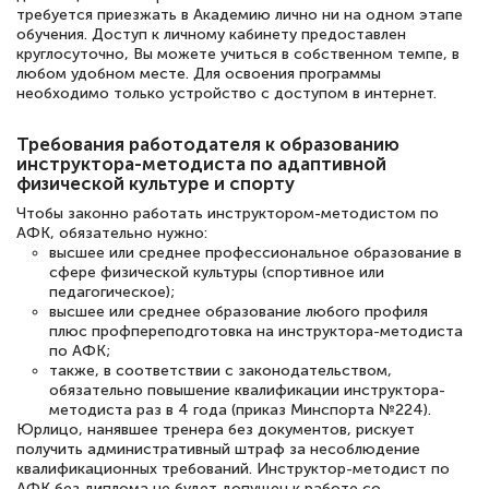
понятно! Проходила повышение
требуется приезжать в Академию лично ни на одном этапе
обучения. Доступ к личному кабинету предоставлен
квалификации. Ещё раз - СПАСИБО!
круглосуточно, Вы можете учиться в собственном темпе, в
любом удобном месте. Для освоения программы
необходимо только устройство с доступом в интернет.
Елена Петрикс
Требования работодателя к образованию
инструктора-методиста по адаптивной
Знаток города 5 уровня
физической культуре и спорту
Чтобы законно работать инструктором-методистом по
11 марта 2026
АФК, обязательно нужно:
Всем добрый день! Я прошла курс
высшее или среднее профессиональное образование в
сфере физической культуры (спортивное или
повышени каалификации по
педагогическое);
специальности «Тренер-преподаватель
высшее или среднее образование любого профиля
плюс профпереподготовка на инструктора-методиста
по тяжелой атлетике»! Хочется
по АФК;
подчеркуть, что при обращении
также, в соответствии с законодательством,
обязательно повышение квалификации инструктора-
оперативно связались со мной
методиста раз в 4 года (приказ Минспорта №224).
Юрлицо, нанявшее тренера без документов, рискует
специалисты, ответили на все
получить административный штраф за несоблюдение
интересующие вопросы и в течении
квалификационных требований. Инструктор-методист по
АФК без диплома не будет допущен к работе со