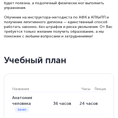
будет полезна, а подопечный физически мог выполнить
упражнения.
Обучение на инструктора-методиста по АФК в АПКиПП и
получение легитимного диплома — единственный способ
работать законно, без штрафов и риска увольнения. От Вас
требуется только желание получить образование, а мы
поможем с любыми вопросами и затруднениями!
Учебный план
Название
Часы
Лекции
Пра
Анатомия
человека
36
часов
24
часов
12
ча