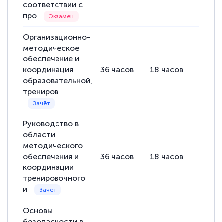
соответствии с
про
Организационно-
методическое
обеспечение и
координация
36
часов
18
часов
18
ча
образовательной,
трениров
Руководство в
области
методического
обеспечения и
36
часов
18
часов
18
ча
координации
тренировочного
и
Основы
безопасности в