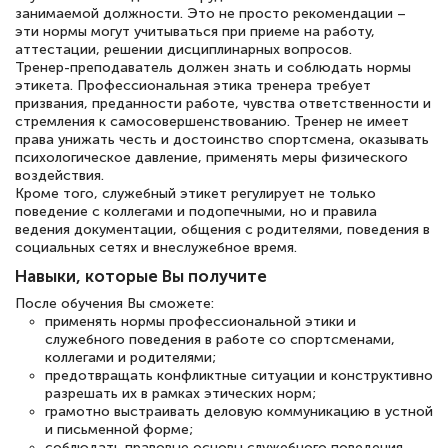
занимаемой должности. Это не просто рекомендации –
эти нормы могут учитываться при приеме на работу,
Елена Петрикс
аттестации, решении дисциплинарных вопросов.
Знаток города 5 уровня
Тренер-преподаватель должен знать и соблюдать нормы
этикета. Профессиональная этика тренера требует
призвания, преданности работе, чувства ответственности и
11 марта 2026
стремления к самосовершенствованию. Тренер не имеет
Всем добрый день! Я прошла курс
права унижать честь и достоинство спортсмена, оказывать
психологическое давление, применять меры физического
повышени каалификации по
воздействия.
специальности «Тренер-преподаватель
Кроме того, служебный этикет регулирует не только
поведение с коллегами и подопечными, но и правила
по тяжелой атлетике»! Хочется
ведения документации, общения с родителями, поведения в
социальных сетях и внеслужебное время.
подчеркуть, что при обращении
Навыки, которые Вы получите
оперативно связались со мной
После обучения Вы сможете:
специалисты, ответили на все
применять нормы профессиональной этики и
интересующие вопросы и в течении
служебного поведения в работе со спортсменами,
коллегами и родителями;
двух…
предотвращать конфликтные ситуации и конструктивно
разрешать их в рамках этических норм;
грамотно выстраивать деловую коммуникацию в устной
и письменной форме;
соблюдать правовые основы служебного поведения,