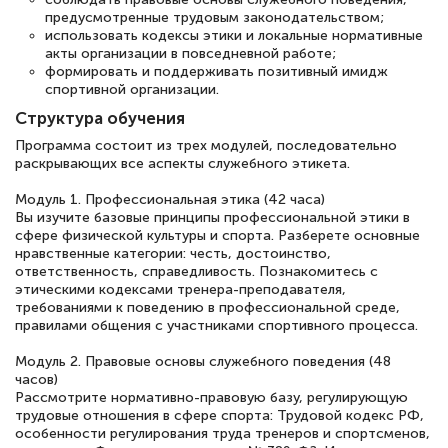
Светлана К
предусмотренные трудовым законодательством;
Знаток города 7 уровня
использовать кодексы этики и локальные нормативные
акты организации в повседневной работе;
формировать и поддерживать позитивный имидж
10 марта 2026
спортивной организации.
Оставила заявку на обучение онлайн, мне
Структура обучения
быстро ответили, разъяснили все детали.
Программа состоит из трех модулей, последовательно
Обучение понравилось: огромное
раскрывающих все аспекты служебного этикета.
количество тематической литературы,
Модуль 1. Профессиональная этика (42 часа)
Вы изучите базовые принципы профессиональной этики в
пособий и учебников доступно на время
сфере физической культуры и спорта. Разберете основные
прохождения курса, удобная система
нравственные категории: честь, достоинство,
ответственность, справедливость. Познакомитесь с
аттестации, проблем не возникло ни на
этическими кодексами тренера-преподавателя,
каком этапе…
требованиями к поведению в профессиональной среде,
правилами общения с участниками спортивного процесса.
Модуль 2. Правовые основы служебного поведения (48
часов)
Рассмотрите нормативно-правовую базу, регулирующую
трудовые отношения в сфере спорта: Трудовой кодекс РФ,
особенности регулирования труда тренеров и спортсменов,