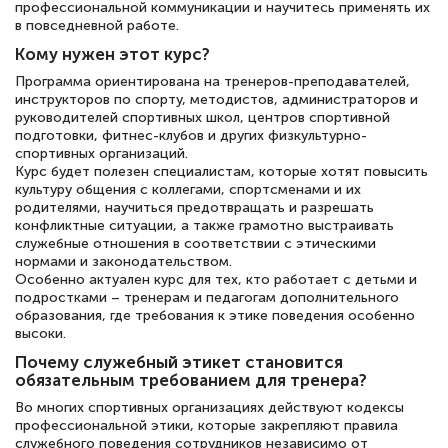
подготовиться к тестированию. Это
профессиональной коммуникации и научитесь применять их
в повседневной работе.
книги, методические рекомендации,
Кому нужен этот курс?
статьи. Времени на подготовку
Программа ориентирована на тренеров-преподавателей,
достаточно. Курс помогает пройти
инструкторов по спорту, методистов, администраторов и
аттестацию в школе. Спасибо!
руководителей спортивных школ, центров спортивной
подготовки, фитнес-клубов и других физкультурно-
спортивных организаций.
Курс будет полезен специалистам, которые хотят повысить
культуру общения с коллегами, спортсменами и их
родителями, научиться предотвращать и разрешать
Евгения Коротких
конфликтные ситуации, а также грамотно выстраивать
Знаток города 2 уровня
служебные отношения в соответствии с этическими
нормами и законодательством.
12 марта 2026
Особенно актуален курс для тех, кто работает с детьми и
подростками – тренерам и педагогам дополнительного
Спасибо большое Академии! Грамотное,
образования, где требования к этике поведения особенно
высоки.
вежливое сопровождение! Всё чётко и
Почему служебный этикет становится
понятно! Проходила повышение
обязательным требованием для тренера?
квалификации. Ещё раз - СПАСИБО!
Во многих спортивных организациях действуют кодексы
профессиональной этики, которые закрепляют правила
служебного поведения сотрудников независимо от