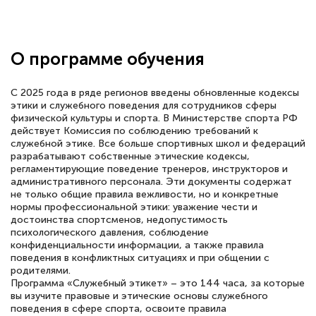
Здравствуйте, прошёл курс
переподготовки тренер-преподаватель
по всестилевому каратэ. Понравилось
О программе обучения
большое количество методических
работ для обучения и подготовки для
С 2025 года в ряде регионов введены обновленные кодексы
сдачи итоговой аттестации. Спасибо
этики и служебного поведения для сотрудников сферы
физической культуры и спорта. В Министерстве спорта РФ
действует Комиссия по соблюдению требований к
служебной этике. Все больше спортивных школ и федераций
разрабатывают собственные этические кодексы,
регламентирующие поведение тренеров, инструкторов и
Елена Кравченко
административного персонала. Эти документы содержат
Знаток города 5 уровня
не только общие правила вежливости, но и конкретные
нормы профессиональной этики: уважение чести и
18 марта 2026
достоинства спортсменов, недопустимость
психологического давления, соблюдение
Выражаю благодарность за курс
конфиденциальности информации, а также правила
повышения квалификации "Эксперт ЕГЭ по
поведения в конфликтных ситуациях и при общении с
родителями.
русскому языку и литературе". Много
Программа «Служебный этикет» – это 144 часа, за которые
вы изучите правовые и этические основы служебного
полезных материалов помогли
поведения в сфере спорта, освоите правила