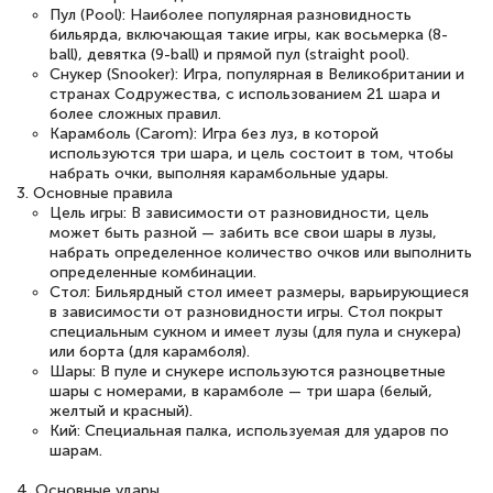
Пул (Pool): Наиболее популярная разновидность
бильярда, включающая такие игры, как восьмерка (8-
ball), девятка (9-ball) и прямой пул (straight pool).
Снукер (Snooker): Игра, популярная в Великобритании и
странах Содружества, с использованием 21 шара и
более сложных правил.
Карамболь (Carom): Игра без луз, в которой
используются три шара, и цель состоит в том, чтобы
набрать очки, выполняя карамбольные удары.
3. Основные правила
Цель игры: В зависимости от разновидности, цель
может быть разной — забить все свои шары в лузы,
набрать определенное количество очков или выполнить
определенные комбинации.
Стол: Бильярдный стол имеет размеры, варьирующиеся
в зависимости от разновидности игры. Стол покрыт
специальным сукном и имеет лузы (для пула и снукера)
или борта (для карамболя).
Шары: В пуле и снукере используются разноцветные
шары с номерами, в карамболе — три шара (белый,
желтый и красный).
Кий: Специальная палка, используемая для ударов по
шарам.
4. Основные удары