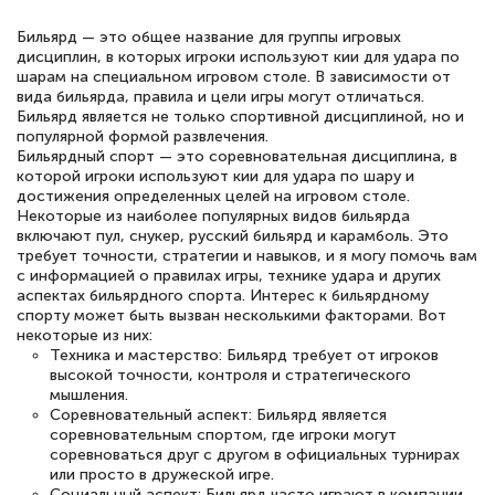
Бильярд — это общее название для группы игровых
дисциплин, в которых игроки используют кии для удара по
шарам на специальном игровом столе. В зависимости от
вида бильярда, правила и цели игры могут отличаться.
Бильярд является не только спортивной дисциплиной, но и
популярной формой развлечения.
Бильярдный спорт — это соревновательная дисциплина, в
которой игроки используют кии для удара по шару и
достижения определенных целей на игровом столе.
Некоторые из наиболее популярных видов бильярда
включают пул, снукер, русский бильярд и карамболь. Это
требует точности, стратегии и навыков, и я могу помочь вам
с информацией о правилах игры, технике удара и других
аспектах бильярдного спорта. Интерес к бильярдному
спорту может быть вызван несколькими факторами. Вот
некоторые из них:
Техника и мастерство: Бильярд требует от игроков
высокой точности, контроля и стратегического
мышления.
Соревновательный аспект: Бильярд является
соревновательным спортом, где игроки могут
соревноваться друг с другом в официальных турнирах
или просто в дружеской игре.
Социальный аспект: Бильярд часто играют в компании