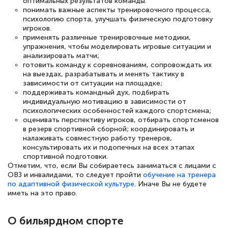
оптимальных результатов команды.
понимать важные аспекты тренировочного процесса,
психологию спорта, улучшать физическую подготовку
Светлана К
игроков.
Знаток города 7 уровня
применять различные тренировочные методики,
упражнения, чтобы моделировать игровые ситуации и
10 марта 2026
анализировать матчи;
готовить команду к соревнованиям, сопровождать их
Оставила заявку на обучение онлайн, мне
на выездах, разрабатывать и менять тактику в
зависимости от ситуации на площадке;
быстро ответили, разъяснили все детали.
поддерживать командный дух, подбирать
Обучение понравилось: огромное
индивидуальную мотивацию в зависимости от
психологических особенностей каждого спортсмена;
количество тематической литературы,
оценивать перспективу игроков, отбирать спортсменов
пособий и учебников доступно на время
в резерв спортивной сборной; координировать и
налаживать совместную работу тренеров,
прохождения курса, удобная система
консультировать их и подопечных на всех этапах
аттестации, проблем не возникло ни на
спортивной подготовки.
Отметим, что, если Вы собираетесь заниматься с лицами с
каком этапе…
ОВЗ и инвалидами, то следует пройти
обучение на тренера
по адаптивной физической культуре
. Иначе Вы не будете
иметь на это право.
О бильярдном спорте