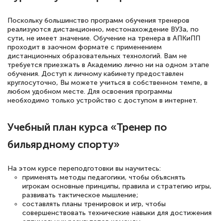
Поскольку большинство программ обучения тренеров
реализуются дистанционно, местонахождение ВУЗа, по
Елена Петрикс
сути, не имеет значение. Обучение на тренера в АПКиПП
Знаток города 5 уровня
проходит в заочном формате с применением
дистанционных образовательных технологий. Вам не
требуется приезжать в Академию лично ни на одном этапе
11 марта 2026
обучения. Доступ к личному кабинету предоставлен
Всем добрый день! Я прошла курс
круглосуточно, Вы можете учиться в собственном темпе, в
любом удобном месте. Для освоения программы
повышени каалификации по
необходимо только устройство с доступом в интернет.
специальности «Тренер-преподаватель
по тяжелой атлетике»! Хочется
Учебный план курса «Тренер по
подчеркуть, что при обращении
бильярдному спорту»
оперативно связались со мной
специалисты, ответили на все
На этом курсе переподготовки вы научитесь:
применять методы педагогики, чтобы объяснять
интересующие вопросы и в течении
игрокам основные принципы, правила и стратегию игры,
двух…
развивать тактическое мышление;
составлять планы тренировок и игр, чтобы
совершенствовать технические навыки для достижения