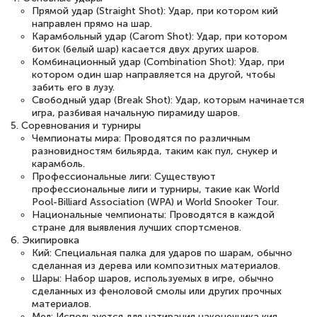
Прямой удар (Straight Shot): Удар, при котором кий
направлен прямо на шар.
Карамбольный удар (Carom Shot): Удар, при котором
биток (белый шар) касается двух других шаров.
Комбинационный удар (Combination Shot): Удар, при
котором один шар направляется на другой, чтобы
забить его в лузу.
Свободный удар (Break Shot): Удар, которым начинается
игра, разбивая начальную пирамиду шаров.
5. Соревнования и турниры
Чемпионаты мира: Проводятся по различным
разновидностям бильярда, таким как пул, снукер и
карамболь.
Профессиональные лиги: Существуют
профессиональные лиги и турниры, такие как World
Pool-Billiard Association (WPA) и World Snooker Tour.
Национальные чемпионаты: Проводятся в каждой
стране для выявления лучших спортсменов.
6. Экипировка
Кий: Специальная палка для ударов по шарам, обычно
сделанная из дерева или композитных материалов.
Шары: Набор шаров, используемых в игре, обычно
сделанных из феноловой смолы или других прочных
материалов.
Мел: Используется для натирания наконечника кия,