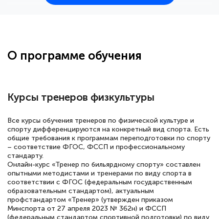
25 марта 2026
Здравствуйте, прошёл курс
переподготовки тренер-преподаватель
по всестилевому каратэ. Понравилось
О программе обучения
большое количество методических
работ для обучения и подготовки для
сдачи итоговой аттестации. Спасибо
Курсы тренеров физкультуры
Все курсы обучения тренеров по физической культуре и
спорту дифференцируются на конкретный вид спорта. Есть
Елена Кравченко
общие требования к программам переподготовки по спорту
Знаток города 5 уровня
– соответствие ФГОС, ФССП и профессиональному
стандарту.
18 марта 2026
Онлайн-курс «Тренер по бильярдному спорту» составлен
опытными методистами и тренерами по виду спорта в
Выражаю благодарность за курс
соответствии с ФГОС (федеральным государственным
образовательным стандартом), актуальным
повышения квалификации "Эксперт ЕГЭ по
профстандартом «Тренер» (утвержден приказом
русскому языку и литературе". Много
Минспорта от 27 апреля 2023 № 362н) и ФССП
(федеральным стандартом спортивной подготовки) по виду