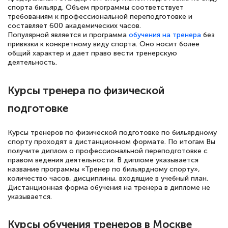
полезных материалов помогли
спорта бильярд. Объем программы соответствует
подготовиться к тестированию. Это
требованиям к профессиональной переподготовке и
составляет 600 академических часов.
книги, методические рекомендации,
Популярной является и программа
обучения на тренера
без
статьи. Времени на подготовку
привязки к конкретному виду спорта. Оно носит более
общий характер и дает право вести тренерскую
достаточно. Курс помогает пройти
деятельность.
аттестацию в школе. Спасибо!
Курсы тренера по физической
подготовке
Евгения Коротких
Курсы тренеров по физической подготовке по бильярдному
Знаток города 2 уровня
спорту проходят в дистанционном формате. По итогам Вы
получите диплом о профессиональной переподготовке с
12 марта 2026
правом ведения деятельности. В дипломе указывается
название программы «Тренер по бильярдному спорту»,
Спасибо большое Академии! Грамотное,
количество часов, дисциплины, входящие в учебный план.
вежливое сопровождение! Всё чётко и
Дистанционная форма обучения на тренера в дипломе не
указывается.
понятно! Проходила повышение
квалификации. Ещё раз - СПАСИБО!
Курсы обучения тренеров в Москве