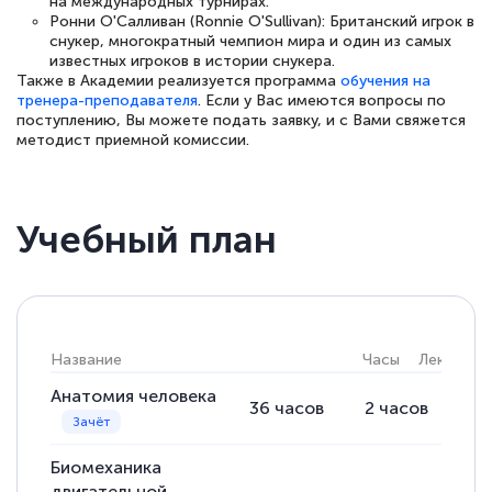
на международных турнирах.
Ронни О'Салливан (Ronnie O'Sullivan): Британский игрок в
снукер, многократный чемпион мира и один из самых
известных игроков в истории снукера.
Также в Академии реализуется программа
обучения на
тренера-преподавателя
. Если у Вас имеются вопросы по
поступлению, Вы можете подать заявку, и с Вами свяжется
методист приемной комиссии.
Учебный план
Название
Часы
Лекции
Анатомия человека
36
часов
2
часов
34
Биомеханика
двигательной