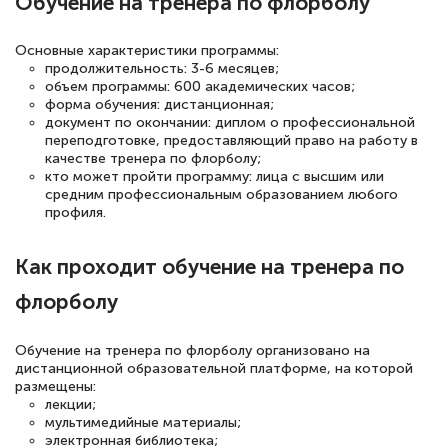
Обучение на тренера по флорболу
подготовиться к тестированию. Это
книги, методические рекомендации,
Основные характеристики программы:
статьи. Времени на подготовку
продолжительность: 3-6 месяцев;
достаточно. Курс помогает пройти
объем программы: 600 академических часов;
форма обучения: дистанционная;
аттестацию в школе. Спасибо!
документ по окончании: диплом о профессиональной
переподготовке, предоставляющий право на работу в
качестве тренера по флорболу;
кто может пройти программу: лица с высшим или
средним профессиональным образованием любого
Евгения Коротких
профиля.
Знаток города 2 уровня
Как проходит обучение на тренера по
12 марта 2026
флорболу
Спасибо большое Академии! Грамотное,
вежливое сопровождение! Всё чётко и
Обучение на тренера по флорболу организовано на
понятно! Проходила повышение
дистанционной образовательной платформе, на которой
размещены:
квалификации. Ещё раз - СПАСИБО!
лекции;
мультимедийные материалы;
электронная библиотека;