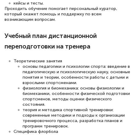
кейсы и тесты.
Проходить обучение помогает персональный куратор,
Елена Петрикс
который окажет помощь и поддержку по всем
Знаток города 5 уровня
возникающим вопросам.
11 марта 2026
Учебный план дистанционной
Всем добрый день! Я прошла курс
переподготовки на тренера
повышени каалификации по
специальности «Тренер-преподаватель
Теоретические занятия
основы педагогики и психологии спорта: введение в
по тяжелой атлетике»! Хочется
педагогическую и психологическую науку, основные
подчеркуть, что при обращении
понятия и теории, особенности работы с детьми и
взрослыми спортсменами.
оперативно связались со мной
физиология и биомеханика: основы физиологии и
специалисты, ответили на все
биомеханики, особенности физической подготовки
спортсменов, методы оценки физического
интересующие вопросы и в течении
состояния.
двух…
теория и методика спортивной тренировки:
современные методики и подходы к организации
тренировочного процесса, разработка планов и
программ тренировок.
Специфика флорбола