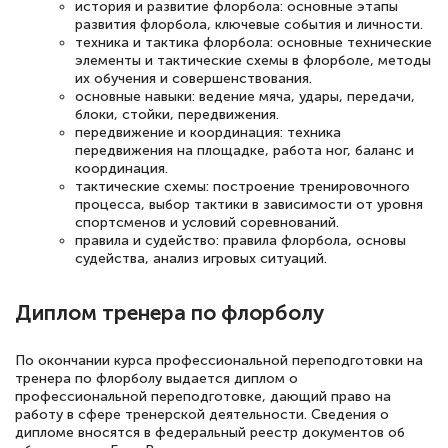
история и развитие флорбола: основные этапы
Светлана К
развития флорбола, ключевые события и личности.
Знаток города 7 уровня
техника и тактика флорбола: основные технические
элементы и тактические схемы в флорболе, методы
10 марта 2026
их обучения и совершенствования.
основные навыки: ведение мяча, удары, передачи,
Оставила заявку на обучение онлайн, мне
блоки, стойки, передвижения.
передвижение и координация: техника
быстро ответили, разъяснили все детали.
передвижения на площадке, работа ног, баланс и
Обучение понравилось: огромное
координация.
тактические схемы: построение тренировочного
количество тематической литературы,
процесса, выбор тактики в зависимости от уровня
пособий и учебников доступно на время
спортсменов и условий соревнований.
правила и судейство: правила флорбола, основы
прохождения курса, удобная система
судейства, анализ игровых ситуаций.
аттестации, проблем не возникло ни на
каком этапе…
Диплом тренера по флорболу
По окончании курса профессиональной переподготовки на
тренера по флорболу выдается диплом о
профессиональной переподготовке, дающий право на
работу в сфере тренерской деятельности. Сведения о
дипломе вносятся в федеральный реестр документов об