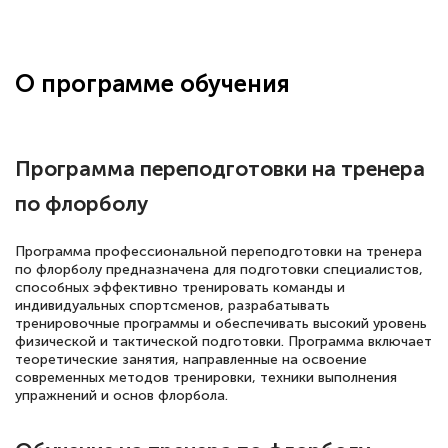
Здравствуйте, прошёл курс
переподготовки тренер-преподаватель
по всестилевому каратэ. Понравилось
О программе обучения
большое количество методических
работ для обучения и подготовки для
сдачи итоговой аттестации. Спасибо
Программа переподготовки на тренера
по флорболу
Елена Кравченко
Программа профессиональной переподготовки на тренера
Знаток города 5 уровня
по флорболу предназначена для подготовки специалистов,
способных эффективно тренировать команды и
индивидуальных спортсменов, разрабатывать
18 марта 2026
тренировочные программы и обеспечивать высокий уровень
Выражаю благодарность за курс
физической и тактической подготовки. Программа включает
теоретические занятия, направленные на освоение
повышения квалификации "Эксперт ЕГЭ по
современных методов тренировки, техники выполнения
русскому языку и литературе". Много
упражнений и основ флорбола.
полезных материалов помогли