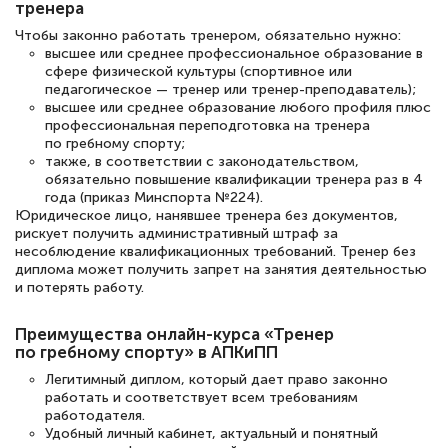
тренера
Чтобы законно работать тренером, обязательно нужно:
Елена Петрикс
высшее или среднее профессиональное образование в
Знаток города 5 уровня
сфере физической культуры (спортивное или
педагогическое — тренер или тренер-преподаватель);
11 марта 2026
высшее или среднее образование любого профиля плюс
профессиональная переподготовка на тренера
Всем добрый день! Я прошла курс
по гребному спорту;
также, в соответствии с законодательством,
повышени каалификации по
обязательно повышение квалификации тренера раз в 4
специальности «Тренер-преподаватель
года (приказ Минспорта №224).
Юридическое лицо, нанявшее тренера без документов,
по тяжелой атлетике»! Хочется
рискует получить административный штраф за
подчеркуть, что при обращении
несоблюдение квалификационных требований. Тренер без
диплома может получить запрет на занятия деятельностью
оперативно связались со мной
и потерять работу.
специалисты, ответили на все
интересующие вопросы и в течении
Преимущества онлайн-курса «Тренер
по гребному спорту» в АПКиПП
двух…
Легитимный диплом, который дает право законно
работать и соответствует всем требованиям
работодателя.
Удобный личный кабинет, актуальный и понятный