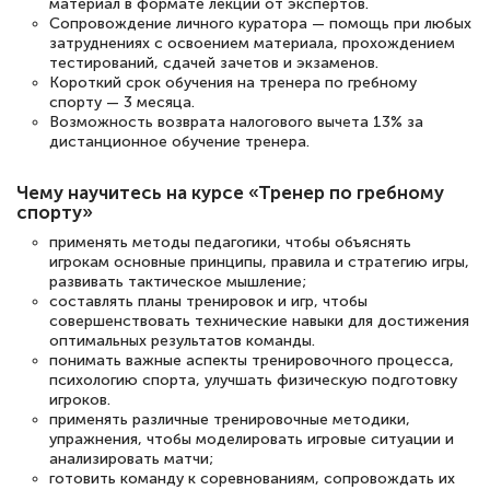
материал в формате лекций от экспертов.
Светлана К
Сопровождение личного куратора — помощь при любых
Знаток города 7 уровня
затруднениях с освоением материала, прохождением
тестирований, сдачей зачетов и экзаменов.
Короткий срок обучения на тренера по гребному
10 марта 2026
спорту — 3 месяца.
Оставила заявку на обучение онлайн, мне
Возможность возврата налогового вычета 13% за
дистанционное обучение тренера.
быстро ответили, разъяснили все детали.
Обучение понравилось: огромное
Чему научитесь на курсе «Тренер по гребному
количество тематической литературы,
спорту»
пособий и учебников доступно на время
применять методы педагогики, чтобы объяснять
игрокам основные принципы, правила и стратегию игры,
прохождения курса, удобная система
развивать тактическое мышление;
аттестации, проблем не возникло ни на
составлять планы тренировок и игр, чтобы
совершенствовать технические навыки для достижения
каком этапе…
оптимальных результатов команды.
понимать важные аспекты тренировочного процесса,
психологию спорта, улучшать физическую подготовку
игроков.
применять различные тренировочные методики,
упражнения, чтобы моделировать игровые ситуации и
анализировать матчи;
готовить команду к соревнованиям, сопровождать их