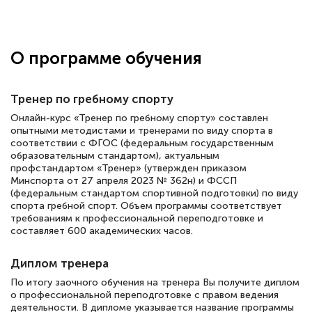
Здравствуйте, прошёл курс
переподготовки тренер-преподаватель
по всестилевому каратэ. Понравилось
О программе обучения
большое количество методических
работ для обучения и подготовки для
Тренер по гребному спорту
сдачи итоговой аттестации. Спасибо
Онлайн-курс «Тренер по гребному спорту» составлен
опытными методистами и тренерами по виду спорта в
соответствии с ФГОС (федеральным государственным
образовательным стандартом), актуальным
Елена Кравченко
профстандартом «Тренер» (утвержден приказом
Минспорта от 27 апреля 2023 № 362н) и ФССП
Знаток города 5 уровня
(федеральным стандартом спортивной подготовки) по виду
спорта гребной спорт. Объем программы соответствует
18 марта 2026
требованиям к профессиональной переподготовке и
составляет 600 академических часов.
Выражаю благодарность за курс
повышения квалификации "Эксперт ЕГЭ по
Диплом тренера
русскому языку и литературе". Много
По итогу заочного обучения на тренера Вы получите диплом
полезных материалов помогли
о профессиональной переподготовке с правом ведения
деятельности. В дипломе указывается название программы