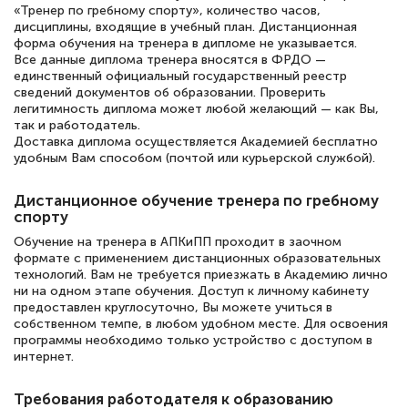
подготовиться к тестированию. Это
«Тренер по гребному спорту», количество часов,
книги, методические рекомендации,
дисциплины, входящие в учебный план. Дистанционная
форма обучения на тренера в дипломе не указывается.
статьи. Времени на подготовку
Все данные диплома тренера вносятся в ФРДО —
единственный официальный государственный реестр
достаточно. Курс помогает пройти
сведений документов об образовании. Проверить
аттестацию в школе. Спасибо!
легитимность диплома может любой желающий — как Вы,
так и работодатель.
Доставка диплома осуществляется Академией бесплатно
удобным Вам способом (почтой или курьерской службой).
Евгения Коротких
Дистанционное обучение тренера по гребному
Знаток города 2 уровня
спорту
Обучение на тренера в АПКиПП проходит в заочном
12 марта 2026
формате с применением дистанционных образовательных
технологий. Вам не требуется приезжать в Академию лично
Спасибо большое Академии! Грамотное,
ни на одном этапе обучения. Доступ к личному кабинету
вежливое сопровождение! Всё чётко и
предоставлен круглосуточно, Вы можете учиться в
собственном темпе, в любом удобном месте. Для освоения
понятно! Проходила повышение
программы необходимо только устройство с доступом в
квалификации. Ещё раз - СПАСИБО!
интернет.
Требования работодателя к образованию