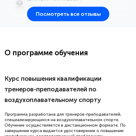
Знаток города 6 уровня
Посмотреть все отзывы
25 марта 2026
Здравствуйте, прошёл курс
переподготовки тренер-преподаватель
по всестилевому каратэ. Понравилось
О программе обучения
большое количество методических
работ для обучения и подготовки для
сдачи итоговой аттестации. Спасибо
Курс повышения квалификации
тренеров-преподавателей по
воздухоплавательному спорту
Елена Кравченко
Знаток города 5 уровня
Программа разработана для тренеров-преподавателей,
специализирующихся на воздухоплавательном спорте.
18 марта 2026
Обучение осуществляется в дистанционном формате. По
Выражаю благодарность за курс
завершении курса выдается удостоверение о повышении