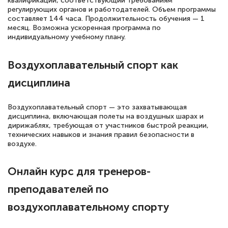
квалификации, соответствующий требованиям
повышения квалификации "Эксперт ЕГЭ по
регулирующих органов и работодателей. Объем программы
русскому языку и литературе". Много
составляет 144 часа. Продолжительность обучения — 1
месяц. Возможна ускоренная программа по
полезных материалов помогли
индивидуальному учебному плану.
подготовиться к тестированию. Это
книги, методические рекомендации,
Воздухоплавательный спорт как
статьи. Времени на подготовку
дисциплина
достаточно. Курс помогает пройти
аттестацию в школе. Спасибо!
Воздухоплавательный спорт — это захватывающая
дисциплина, включающая полеты на воздушных шарах и
дирижаблях, требующая от участников быстрой реакции,
технических навыков и знания правил безопасности в
воздухе.
Евгения Коротких
Знаток города 2 уровня
Онлайн курс для тренеров-
12 марта 2026
преподавателей по
Спасибо большое Академии! Грамотное,
воздухоплавательному спорту
вежливое сопровождение! Всё чётко и