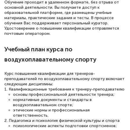
понятно! Проходила повышение
Обучение проходит в удаленном формате, без отрыва от
основной деятельности. Вы получаете доступ к
квалификации. Ещё раз - СПАСИБО!
образовательной платформе, где размещены учебные
материалы, практические задания и тесты. В процессе
обучения Вас поддерживает персональный куратор.
Удостоверение о повышении квалификации отправляется
почтовым оператором.
Елена Петрикс
Знаток города 5 уровня
Учебный план курса по
11 марта 2026
воздухоплавательному спорту
Всем добрый день! Я прошла курс
Курс повышения квалификации для тренеров-
повышени каалификации по
преподавателей по воздухоплавательному спорту включает
специальности «Тренер-преподаватель
следующие дисциплины:
1. Квалификационные требования к тренеру-преподавателю
по тяжелой атлетике»! Хочется
основы профессиональной деятельности тренера;
подчеркуть, что при обращении
нормативные документы и стандарты в
воздухоплавательном спорте;
оперативно связались со мной
этические нормы и профессиональная
специалисты, ответили на все
ответственность.
2. Педагогика и психология физической культуры и спорта
интересующие вопросы и в течении
психологические аспекты подготовки спортсменов;