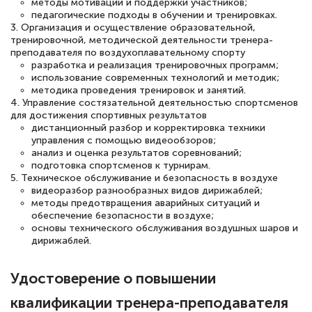
двух…
методы мотивации и поддержки участников;
педагогические подходы в обучении и тренировках.
3. Организация и осуществление образовательной,
тренировочной, методической деятельности тренера-
преподавателя по воздухоплавательному спорту
разработка и реализация тренировочных программ;
Светлана К
использование современных технологий и методик;
Знаток города 7 уровня
методика проведения тренировок и занятий.
4. Управление состязательной деятельностью спортсменов
для достижения спортивных результатов
10 марта 2026
дистанционный разбор и корректировка техники
Оставила заявку на обучение онлайн, мне
управления с помощью видеообзоров;
анализ и оценка результатов соревнований;
быстро ответили, разъяснили все детали.
подготовка спортсменов к турнирам.
Обучение понравилось: огромное
5. Техническое обслуживание и безопасность в воздухе
видеоразбор разнообразных видов дирижаблей;
количество тематической литературы,
методы предотвращения аварийных ситуаций и
пособий и учебников доступно на время
обеспечение безопасности в воздухе;
основы технического обслуживания воздушных шаров и
прохождения курса, удобная система
дирижаблей.
аттестации, проблем не возникло ни на
каком этапе…
Удостоверение о повышении
квалификации тренера-преподавателя