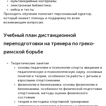
мультимедийные материалы;
электронная библиотека;
кейсы и тесты.
Проходить обучение помогает персональный куратор,
Елена Петрикс
который окажет помощь и поддержку по всем
Знаток города 5 уровня
возникающим вопросам.
11 марта 2026
Учебный план дистанционной
Всем добрый день! Я прошла курс
переподготовки на тренера по греко-
повышени каалификации по
римской борьбе
специальности «Тренер-преподаватель
по тяжелой атлетике»! Хочется
Теоретические занятия
подчеркуть, что при обращении
основы педагогики и психологии спорта: введение в
педагогическую и психологическую науку, основные
оперативно связались со мной
понятия и теории, особенности работы с детьми и
специалисты, ответили на все
взрослыми спортсменами.
физиология и биомеханика: основы физиологии и
интересующие вопросы и в течении
биомеханики, особенности физической подготовки
двух…
спортсменов, методы оценки физического
состояния.
теория и методика спортивной тренировки:
современные методики и подходы к организации