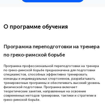
25 марта 2026
Здравствуйте, прошёл курс
переподготовки тренер-преподаватель
по всестилевому каратэ. Понравилось
О программе обучения
большое количество методических
работ для обучения и подготовки для
сдачи итоговой аттестации. Спасибо
Программа переподготовки на тренера
по греко-римской борьбе
Елена Кравченко
Программа профессиональной переподготовки на тренера
Знаток города 5 уровня
по греко-римской борьбе предназначена для подготовки
специалистов, способных эффективно тренировать
команды и индивидуальных спортсменов, разрабатывать
18 марта 2026
тренировочные программы и обеспечивать высокий уровень
Выражаю благодарность за курс
физической подготовки. Программа включает
теоретические занятия, направленные на освоение
повышения квалификации "Эксперт ЕГЭ по
современных методов тренировки, тактики и стратегии в
русскому языку и литературе". Много
греко-римской борьбе.