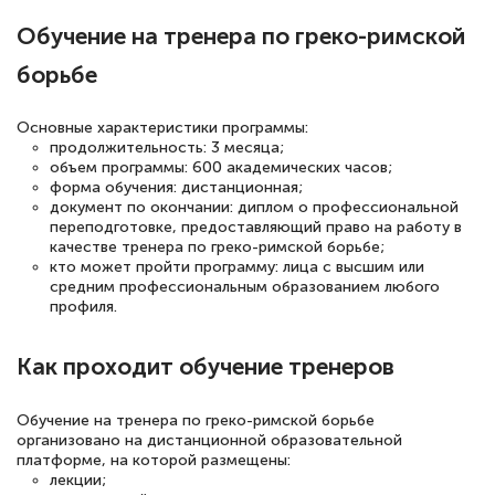
полезных материалов помогли
Обучение на тренера по греко-римской
подготовиться к тестированию. Это
книги, методические рекомендации,
борьбе
статьи. Времени на подготовку
достаточно. Курс помогает пройти
Основные характеристики программы:
продолжительность: 3 месяца;
аттестацию в школе. Спасибо!
объем программы: 600 академических часов;
форма обучения: дистанционная;
документ по окончании: диплом о профессиональной
переподготовке, предоставляющий право на работу в
качестве тренера по греко-римской борьбе;
Евгения Коротких
кто может пройти программу: лица с высшим или
средним профессиональным образованием любого
Знаток города 2 уровня
профиля.
12 марта 2026
Как проходит обучение тренеров
Спасибо большое Академии! Грамотное,
вежливое сопровождение! Всё чётко и
Обучение на тренера по греко-римской борьбе
понятно! Проходила повышение
организовано на дистанционной образовательной
платформе, на которой размещены:
квалификации. Ещё раз - СПАСИБО!
лекции;