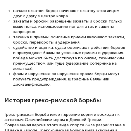
начало схватки: борцы начинают схватку стоя лицом
друг к другу в центре ковра.
захваты и броски: разрешены захваты и броски только
выше пояса. использование ног для атак и защиты
запрещено.
техника и приемы: основные приемы включают захваты,
броски, перевороты и удержания.
судейство и оценка: судьи оценивают действия борцов
и присуждают баллы за успешные приемы и удержания.
победа может быть достигнута по очкам, техническим
преимуществом или туше (удержание соперника на
лопатках).
фолы и нарушения: за нарушения правил борцы могут
получать предупреждения, штрафные баллы или
дисквалификацию.
История греко-римской борьбы
Греко-римская борьба имеет древние корни и восходит к
античным Олимпийским играм в Древней Греции.
Современная версия этого вида спорта была разработана в
19 веке в Европе. Греко-римская борьба была включена в