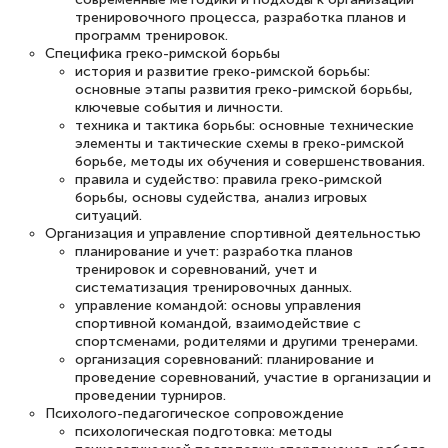
тренировочного процесса, разработка планов и
программ тренировок.
Светлана К
Специфика греко-римской борьбы
Знаток города 7 уровня
история и развитие греко-римской борьбы:
основные этапы развития греко-римской борьбы,
10 марта 2026
ключевые события и личности.
техника и тактика борьбы: основные технические
Оставила заявку на обучение онлайн, мне
элементы и тактические схемы в греко-римской
борьбе, методы их обучения и совершенствования.
быстро ответили, разъяснили все детали.
правила и судейство: правила греко-римской
Обучение понравилось: огромное
борьбы, основы судейства, анализ игровых
ситуаций.
количество тематической литературы,
Организация и управление спортивной деятельностью
пособий и учебников доступно на время
планирование и учет: разработка планов
тренировок и соревнований, учет и
прохождения курса, удобная система
систематизация тренировочных данных.
аттестации, проблем не возникло ни на
управление командой: основы управления
спортивной командой, взаимодействие с
каком этапе…
спортсменами, родителями и другими тренерами.
организация соревнований: планирование и
проведение соревнований, участие в организации и
проведении турниров.
Психолого-педагогическое сопровождение
психологическая подготовка: методы