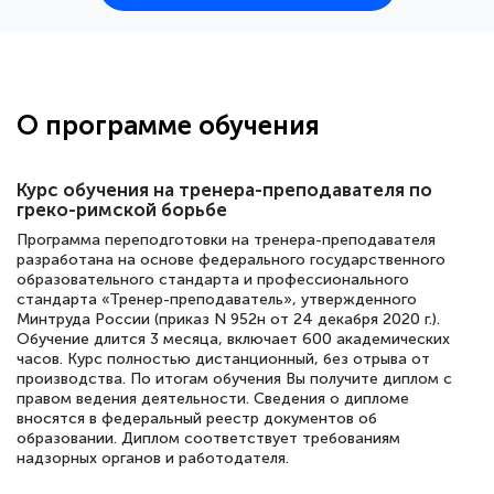
25 марта 2026
Здравствуйте, прошёл курс
переподготовки тренер-преподаватель
по всестилевому каратэ. Понравилось
О программе обучения
большое количество методических
работ для обучения и подготовки для
Курс обучения на тренера-преподавателя по
сдачи итоговой аттестации. Спасибо
греко-римской борьбе
Программа переподготовки на тренера-преподавателя
разработана на основе федерального государственного
образовательного стандарта и профессионального
Елена Кравченко
стандарта «Тренер-преподаватель», утвержденного
Минтруда России (приказ N 952н от 24 декабря 2020 г.).
Знаток города 5 уровня
Обучение длится 3 месяца, включает 600 академических
часов. Курс полностью дистанционный, без отрыва от
18 марта 2026
производства. По итогам обучения Вы получите диплом с
правом ведения деятельности. Сведения о дипломе
Выражаю благодарность за курс
вносятся в федеральный реестр документов об
повышения квалификации "Эксперт ЕГЭ по
образовании. Диплом соответствует требованиям
надзорных органов и работодателя.
русскому языку и литературе". Много