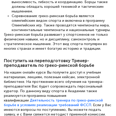
выносливость, гибкость и координацию. Борцы также
должны обладать хорошей техникой и тактическим
мышлением.
Соревнования: греко-римская борьба является
Елена Петрикс
олимпийским видом спорта и включена в программу
Знаток города 5 уровня
Олимпийских игр. Также проводятся чемпионаты мира,
континентальные чемпионаты и национальные турниры.
Греко-римская борьба развивает у спортсменов не только
11 марта 2026
физические навыки, но и дисциплину, самоконтроль и
Всем добрый день! Я прошла курс
стратегическое мышление. Этот вид спорта популярен во
многих странах и имеет богатую историю и традиции.
повышени каалификации по
специальности «Тренер-преподаватель
Поступить на переподготовку Тренер-
по тяжелой атлетике»! Хочется
преподаватель по греко-римской борьбе
подчеркуть, что при обращении
На нашем онлайн курсе Вы получите доступ к учебным
материалам, лекциям, полезным кейсам, электронной
оперативно связались со мной
библиотеке. На протяжении всего обучения на тренера-
преподавателя Вас будет сопровождать персональный
специалисты, ответили на все
куратор. По данному виду спорта в Академии также
интересующие вопросы и в течении
реализуется программа повышения
квалификации
Деятельность тренера по греко-римской
двух…
борьбе в условиях реализации требований ФССП
. Если у Вас
имеются вопросы по поступлению, Вы можете подать
заявку, и с Вами свяжется методист приемной комиссии.