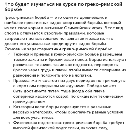
полезных материалов помогли
Что будет изучаться на курсе по греко-римской
подготовиться к тестированию. Это
борьбе
книги, методические рекомендации,
Греко-римская борьба — это один из древнейших и
наиболее престижных видов спортивной борьбы, который
статьи. Времени на подготовку
имеет свои корни в античных Олимпийских играх. Этот вид
спорта отличается строгими правилами, которые
достаточно. Курс помогает пройти
запрещают использование ног для атак и защиты, что
аттестацию в школе. Спасибо!
делает его уникальным среди других видов борьбы.
Основные характеристики греко-римской борьбы:
Техника и приемы: в греко-римской борьбе разрешены
только захваты и броски выше пояса. Борцы используют
различные техники, такие как подхваты, перевороты,
броски через грудь и плечи, чтобы вывести соперника из
Евгения Коротких
равновесия и положить его на лопатки.
Знаток города 2 уровня
Правила: матч состоит из двух периодов по три минуты
с коротким перерывом между ними. Победа может
12 марта 2026
быть достигнута путем туше (когда оба плеча
соперника касаются ковра), по очкам или техническим
Спасибо большое Академии! Грамотное,
преимуществом.
вежливое сопровождение! Всё чётко и
Категории веса: борцы соревнуются в различных
весовых категориях, чтобы обеспечить равные условия
понятно! Проходила повышение
для всех участников.
Физическая подготовка: греко-римская борьба требует
квалификации. Ещё раз - СПАСИБО!
высокой физической подготовки, включая силу,