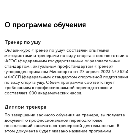
Здравствуйте, прошёл курс
переподготовки тренер-преподаватель
по всестилевому каратэ. Понравилось
О программе обучения
большое количество методических
работ для обучения и подготовки для
Тренер по ушу
сдачи итоговой аттестации. Спасибо
Онлайн-курс «Тренер по ушу» составлен опытными
методистами и тренерами по виду спорта в соответствии с
ФГОС (федеральным государственным образовательным
стандартом), актуальным профстандартом «Тренер»
Елена Кравченко
(утвержден приказом Минспорта от 27 апреля 2023 № 362н)
и ФССП (федеральным стандартом спортивной подготовки)
Знаток города 5 уровня
по виду спорта ушу. Объем программы соответствует
требованиям к профессиональной переподготовке и
18 марта 2026
составляет 600 академических часов.
Выражаю благодарность за курс
Диплом тренера
повышения квалификации "Эксперт ЕГЭ по
По завершении заочного обучения на тренера, вы получите
русскому языку и литературе". Много
документ о профессиональной переподготовке,
полезных материалов помогли
позволяющий заниматься тренерской деятельностью. В
этом документе будет указано название программы