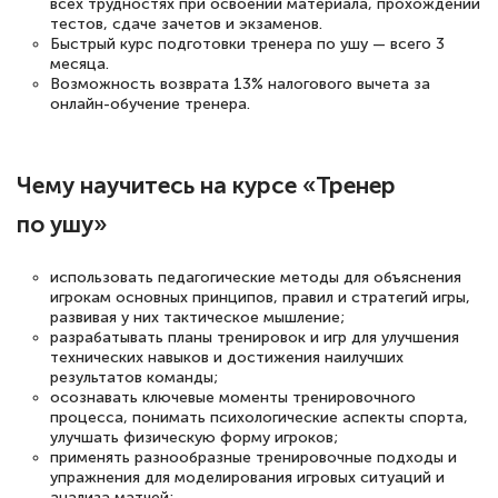
всех трудностях при освоении материала, прохождении
Светлана К
тестов, сдаче зачетов и экзаменов.
Знаток города 7 уровня
Быстрый курс подготовки тренера по ушу — всего 3
месяца.
Возможность возврата 13% налогового вычета за
10 марта 2026
онлайн-обучение тренера.
Оставила заявку на обучение онлайн, мне
быстро ответили, разъяснили все детали.
Чему научитесь на курсе «Тренер
Обучение понравилось: огромное
количество тематической литературы,
по ушу»
пособий и учебников доступно на время
прохождения курса, удобная система
использовать педагогические методы для объяснения
игрокам основных принципов, правил и стратегий игры,
аттестации, проблем не возникло ни на
развивая у них тактическое мышление;
каком этапе…
разрабатывать планы тренировок и игр для улучшения
технических навыков и достижения наилучших
результатов команды;
осознавать ключевые моменты тренировочного
процесса, понимать психологические аспекты спорта,
улучшать физическую форму игроков;
применять разнообразные тренировочные подходы и
упражнения для моделирования игровых ситуаций и
анализа матчей;