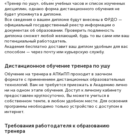
подготовиться к тестированию. Это
«Тренер по ушу», объем учебных часов и список изученных
книги, методические рекомендации,
дисциплин, однако форма дистанционного обучения не
будет упомянута в дипломе.
статьи. Времени на подготовку
Все сведения о вашем дипломе будут внесены в ФРДО —
официальный государственный реестр информации о
достаточно. Курс помогает пройти
документах об образовании. Проверить подлинность
аттестацию в школе. Спасибо!
диплома сможет любой желающий, будь то вы сами или ваш
потенциальный работодатель.
Академия бесплатно доставит ваш диплом удобным для вас
способом — через почту или курьерскую службу.
Евгения Коротких
Дистанционное обучение тренера по ушу
Знаток города 2 уровня
Обучение на тренера в АПКиПП проходит в заочном
формате с применением дистанционных образовательных
12 марта 2026
технологий. Вам не требуется приезжать в Академию лично
ни на одном этапе обучения. Доступ к личному кабинету
Спасибо большое Академии! Грамотное,
предоставлен круглосуточно, Вы можете учиться в
вежливое сопровождение! Всё чётко и
собственном темпе, в любом удобном месте. Для освоения
программы необходимо только устройство с доступом в
понятно! Проходила повышение
интернет.
квалификации. Ещё раз - СПАСИБО!
Требования работодателя к образованию
тренера