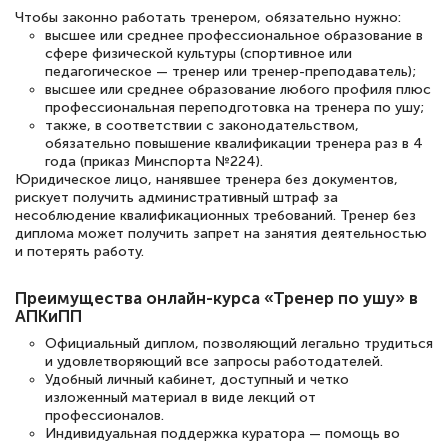
Чтобы законно работать тренером, обязательно нужно:
высшее или среднее профессиональное образование в
Елена Петрикс
сфере физической культуры (спортивное или
Знаток города 5 уровня
педагогическое — тренер или тренер-преподаватель);
высшее или среднее образование любого профиля плюс
11 марта 2026
профессиональная переподготовка на тренера по ушу;
также, в соответствии с законодательством,
Всем добрый день! Я прошла курс
обязательно повышение квалификации тренера раз в 4
года (приказ Минспорта №224).
повышени каалификации по
Юридическое лицо, нанявшее тренера без документов,
специальности «Тренер-преподаватель
рискует получить административный штраф за
несоблюдение квалификационных требований. Тренер без
по тяжелой атлетике»! Хочется
диплома может получить запрет на занятия деятельностью
подчеркуть, что при обращении
и потерять работу.
оперативно связались со мной
Преимущества онлайн-курса «Тренер по ушу» в
специалисты, ответили на все
АПКиПП
интересующие вопросы и в течении
Официальный диплом, позволяющий легально трудиться
двух…
и удовлетворяющий все запросы работодателей.
Удобный личный кабинет, доступный и четко
изложенный материал в виде лекций от
профессионалов.
Индивидуальная поддержка куратора — помощь во