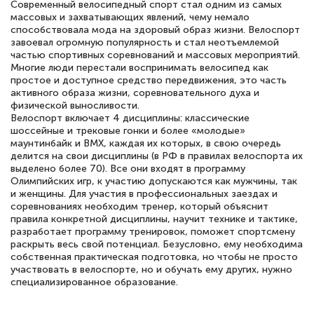
Современный велосипедный спорт стал одним из самых
массовых и захватывающих явлений, чему немало
способствовала мода на здоровый образ жизни. Велоспорт
завоевал огромную популярность и стал неотъемлемой
частью спортивных соревнований и массовых мероприятий.
Многие люди перестали воспринимать велосипед как
простое и доступное средство передвижения, это часть
активного образа жизни, соревновательного духа и
физической выносливости.
Велоспорт включает 4 дисциплины: классические
шоссейные и трековые гонки и более «молодые»
маунтинбайк и BMX, каждая их которых, в свою очередь
делится на свои дисциплины (в РФ в правилах велоспорта их
выделено более 70). Все они входят в программу
Олимпийских игр, к участию допускаются как мужчины, так
и женщины. Для участия в профессиональных заездах и
соревнованиях необходим тренер, который объяснит
правила конкретной дисциплины, научит технике и тактике,
разработает программу тренировок, поможет спортсмену
раскрыть весь свой потенциал. Безусловно, ему необходима
собственная практическая подготовка, но чтобы не просто
участвовать в велоспорте, но и обучать ему других, нужно
специализированное образование.