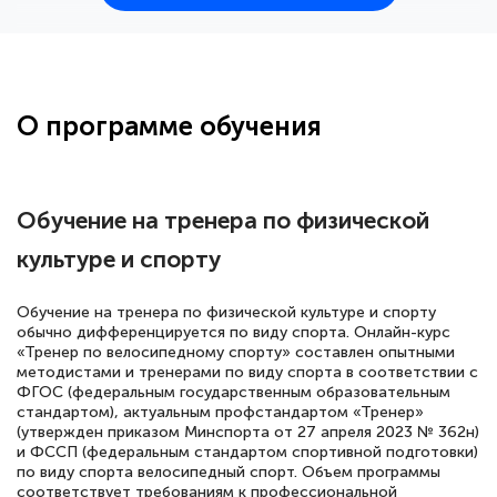
25 марта 2026
Здравствуйте, прошёл курс
переподготовки тренер-преподаватель
по всестилевому каратэ. Понравилось
О программе обучения
большое количество методических
работ для обучения и подготовки для
сдачи итоговой аттестации. Спасибо
Обучение на тренера по физической
культуре и спорту
Елена Кравченко
Обучение на тренера по физической культуре и спорту
Знаток города 5 уровня
обычно дифференцируется по виду спорта. Онлайн-курс
«Тренер по велосипедному спорту» составлен опытными
методистами и тренерами по виду спорта в соответствии с
18 марта 2026
ФГОС (федеральным государственным образовательным
Выражаю благодарность за курс
стандартом), актуальным профстандартом «Тренер»
(утвержден приказом Минспорта от 27 апреля 2023 № 362н)
повышения квалификации "Эксперт ЕГЭ по
и ФССП (федеральным стандартом спортивной подготовки)
русскому языку и литературе". Много
по виду спорта велосипедный спорт. Объем программы
соответствует требованиям к профессиональной