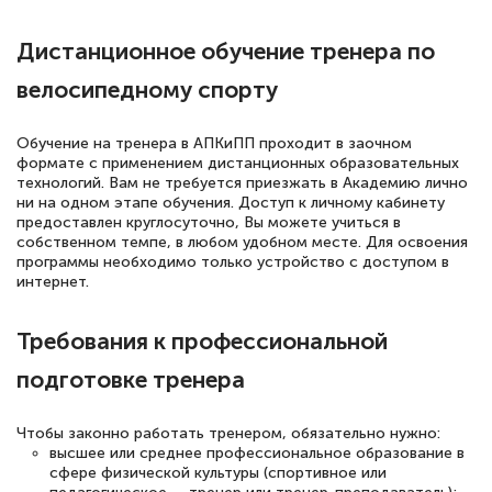
Дистанционное обучение тренера по
Елена Петрикс
велосипедному спорту
Знаток города 5 уровня
Обучение на тренера в АПКиПП проходит в заочном
11 марта 2026
формате с применением дистанционных образовательных
Всем добрый день! Я прошла курс
технологий. Вам не требуется приезжать в Академию лично
ни на одном этапе обучения. Доступ к личному кабинету
повышени каалификации по
предоставлен круглосуточно, Вы можете учиться в
собственном темпе, в любом удобном месте. Для освоения
специальности «Тренер-преподаватель
программы необходимо только устройство с доступом в
по тяжелой атлетике»! Хочется
интернет.
подчеркуть, что при обращении
оперативно связались со мной
Требования к профессиональной
специалисты, ответили на все
подготовке тренера
интересующие вопросы и в течении
двух…
Чтобы законно работать тренером, обязательно нужно:
высшее или среднее профессиональное образование в
сфере физической культуры (спортивное или