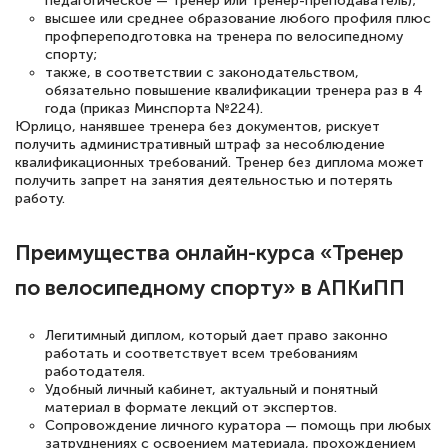
педагогическое — тренер или тренер-преподаватель);
высшее или среднее образование любого профиля плюс
профпереподготовка на тренера по велосипедному
Светлана К
спорту;
Знаток города 7 уровня
также, в соответствии с законодательством,
обязательно повышение квалификации тренера раз в 4
10 марта 2026
года (приказ Минспорта №224).
Юрлицо, нанявшее тренера без документов, рискует
Оставила заявку на обучение онлайн, мне
получить административный штраф за несоблюдение
квалификационных требований. Тренер без диплома может
быстро ответили, разъяснили все детали.
получить запрет на занятия деятельностью и потерять
Обучение понравилось: огромное
работу.
количество тематической литературы,
пособий и учебников доступно на время
Преимущества онлайн-курса «Тренер
прохождения курса, удобная система
по велосипедному спорту» в АПКиПП
аттестации, проблем не возникло ни на
каком этапе…
Легитимный диплом, который дает право законно
работать и соответствует всем требованиям
работодателя.
Удобный личный кабинет, актуальный и понятный
материал в формате лекций от экспертов.
Сопровождение личного куратора — помощь при любых
затруднениях с освоением материала, прохождением