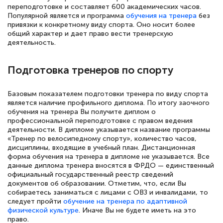
полезных материалов помогли
переподготовке и составляет 600 академических часов.
подготовиться к тестированию. Это
Популярной является и программа
обучения на тренера
без
привязки к конкретному виду спорта. Оно носит более
книги, методические рекомендации,
общий характер и дает право вести тренерскую
деятельность.
статьи. Времени на подготовку
достаточно. Курс помогает пройти
Подготовка тренеров по спорту
аттестацию в школе. Спасибо!
Базовым показателем подготовки тренера по виду спорта
является наличие профильного диплома. По итогу заочного
обучения на тренера Вы получите диплом о
Евгения Коротких
профессиональной переподготовке с правом ведения
деятельности. В дипломе указывается название программы
Знаток города 2 уровня
«Тренер по велосипедному спорту», количество часов,
дисциплины, входящие в учебный план. Дистанционная
12 марта 2026
форма обучения на тренера в дипломе не указывается. Все
данные диплома тренера вносятся в ФРДО — единственный
Спасибо большое Академии! Грамотное,
официальный государственный реестр сведений
вежливое сопровождение! Всё чётко и
документов об образовании. Отметим, что, если Вы
собираетесь заниматься с лицами с ОВЗ и инвалидами, то
понятно! Проходила повышение
следует пройти
обучение на тренера по адаптивной
квалификации. Ещё раз - СПАСИБО!
физической культуре
. Иначе Вы не будете иметь на это
право.