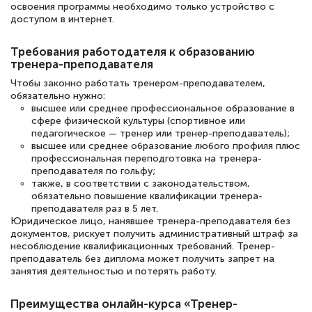
освоения программы необходимо только устройство с
доступом в интернет.
Елена Петрикс
Требования работодателя к образованию
тренера-преподавателя
Знаток города 5 уровня
Чтобы законно работать тренером-преподавателем,
11 марта 2026
обязательно нужно:
высшее или среднее профессиональное образование в
Всем добрый день! Я прошла курс
сфере физической культуры (спортивное или
педагогическое — тренер или тренер-преподаватель);
повышени каалификации по
высшее или среднее образование любого профиля плюс
специальности «Тренер-преподаватель
профессиональная переподготовка на тренера-
преподавателя по гольфу;
по тяжелой атлетике»! Хочется
также, в соответствии с законодательством,
подчеркуть, что при обращении
обязательно повышение квалификации тренера-
преподавателя раз в 5 лет.
оперативно связались со мной
Юридическое лицо, нанявшее тренера-преподавателя без
специалисты, ответили на все
документов, рискует получить административный штраф за
несоблюдение квалификационных требований. Тренер-
интересующие вопросы и в течении
преподаватель без диплома может получить запрет на
занятия деятельностью и потерять работу.
двух…
Преимущества онлайн-курса «Тренер-