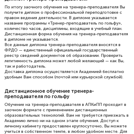
полезных материалов помогли
По итогу заочного обучения на тренера-преподавателя Вы
подготовиться к тестированию. Это
получите диплом о профессиональной переподготовке с
книги, методические рекомендации,
правом ведения деятельности. В дипломе указывается
название программы «Тренер-преподаватель по гольфу»,
статьи. Времени на подготовку
количество часов, дисциплины, входящие в учебный план.
Дистанционная форма обучения на тренера-преподавателя
достаточно. Курс помогает пройти
в дипломе не указывается.
аттестацию в школе. Спасибо!
Все данные диплома тренера-преподавателя вносятся в
ФРДО — единственный официальный государственный
реестр сведений документов об образовании. Проверить
легитимность диплома может любой желающий — как Вы,
так и работодатель.
Доставка диплома осуществляется Академией бесплатно
Евгения Коротких
удобным Вам способом (почтой или курьерской службой).
Знаток города 2 уровня
Дистанционное обучение тренера-
12 марта 2026
преподавателя по гольфу
Спасибо большое Академии! Грамотное,
Обучение на тренера-преподавателя в АПКиПП проходит в
вежливое сопровождение! Всё чётко и
заочном формате с применением дистанционных
образовательных технологий. Вам не требуется приезжать в
понятно! Проходила повышение
Академию лично ни на одном этапе обучения. Доступ к
квалификации. Ещё раз - СПАСИБО!
личному кабинету предоставлен круглосуточно, Вы можете
учиться в собственном темпе, в любом удобном месте. Для