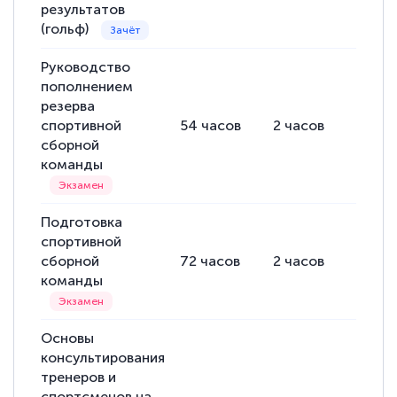
результатов
(гольф)
Руководство
пополнением
резерва
спортивной
54
часов
2
часов
52
ча
сборной
команды
Подготовка
спортивной
сборной
72
часов
2
часов
70
ча
команды
Основы
консультирования
тренеров и
спортсменов на