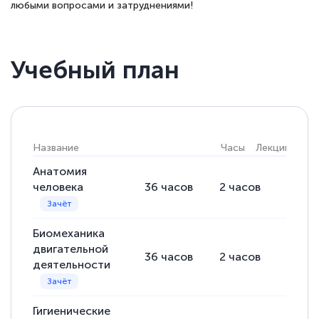
любыми вопросами и затруднениями!
Учебный план
Название
Часы
Лекции
Пра
Анатомия
человека
36
часов
2
часов
34
ча
Биомеханика
двигательной
36
часов
2
часов
34
ча
деятельности
Гигиенические