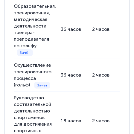
Образовательная,
тренировочная,
методическая
деятельности
36
часов
2
часов
34
ча
тренера-
преподавателя
по гольфу
Осуществление
тренировочного
36
часов
2
часов
34
ча
процесса
(гольф)
Руководство
состязательной
деятельностью
спортсменов
18
часов
2
часов
16
ча
для достижения
спортивных