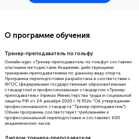
25 марта 2026
Здравствуйте, прошёл курс
переподготовки тренер-преподаватель
по всестилевому каратэ. Понравилось
О программе обучения
большое количество методических
работ для обучения и подготовки для
Тренер-преподаватель по гольфу
сдачи итоговой аттестации. Спасибо
Онлайн-курс «Тренер-преподаватель по гольфу» составлен
опытными методистами Академии, действующими
тренерами-преподавателями по данному виду спорта.
Программа переподготовки разработана в соответствии с
Елена Кравченко
ФГОС (федеральным государственным образовательным
стандартом) и профессиональным стандартом «Тренер-
Знаток города 5 уровня
преподаватель» (приказ Министерства труда и социальной
защиты РФ от 24 декабря 2020 г. N 952н "Об утверждении
18 марта 2026
профессионального стандарта "Тренер-преподаватель").
Объем программы соответствует требованиям к
Выражаю благодарность за курс
профессиональной переподготовке и составляет 600
повышения квалификации "Эксперт ЕГЭ по
академических часов.
русскому языку и литературе". Много
Диплом тренера-преподавателя