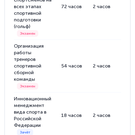
всех этапах
72
часов
2
часов
70
ча
спортивной
подготовки
(гольф)
Организация
работы
тренеров
спортивной
54
часов
2
часов
52
ча
сборной
команды
Инновационный
менеджмент
вида спорта в
18
часов
2
часов
16
ча
Российской
Федерации