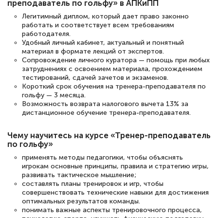
преподаватель по гольфу» в АПКиПП
Легитимный диплом, который дает право законно
Светлана К
работать и соответствует всем требованиям
Знаток города 7 уровня
работодателя.
Удобный личный кабинет, актуальный и понятный
материал в формате лекций от экспертов.
10 марта 2026
Сопровождение личного куратора — помощь при любых
Оставила заявку на обучение онлайн, мне
затруднениях с освоением материала, прохождением
тестирований, сдачей зачетов и экзаменов.
быстро ответили, разъяснили все детали.
Короткий срок обучения на тренера-преподавателя по
Обучение понравилось: огромное
гольфу — 3 месяца.
Возможность возврата налогового вычета 13% за
количество тематической литературы,
дистанционное обучение тренера-преподавателя.
пособий и учебников доступно на время
прохождения курса, удобная система
Чему научитесь на курсе «Тренер-преподаватель
по гольфу»
аттестации, проблем не возникло ни на
применять методы педагогики, чтобы объяснять
каком этапе…
игрокам основные принципы, правила и стратегию игры,
развивать тактическое мышление;
составлять планы тренировок и игр, чтобы
совершенствовать технические навыки для достижения
оптимальных результатов команды.
понимать важные аспекты тренировочного процесса,