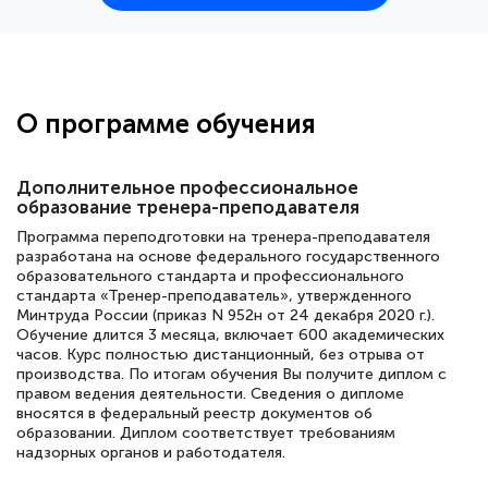
25 марта 2026
Здравствуйте, прошёл курс
переподготовки тренер-преподаватель
по всестилевому каратэ. Понравилось
О программе обучения
большое количество методических
работ для обучения и подготовки для
Дополнительное профессиональное
сдачи итоговой аттестации. Спасибо
образование тренера-преподавателя
Программа переподготовки на тренера-преподавателя
разработана на основе федерального государственного
образовательного стандарта и профессионального
Елена Кравченко
стандарта «Тренер-преподаватель», утвержденного
Минтруда России (приказ N 952н от 24 декабря 2020 г.).
Знаток города 5 уровня
Обучение длится 3 месяца, включает 600 академических
часов. Курс полностью дистанционный, без отрыва от
18 марта 2026
производства. По итогам обучения Вы получите диплом с
правом ведения деятельности. Сведения о дипломе
Выражаю благодарность за курс
вносятся в федеральный реестр документов об
повышения квалификации "Эксперт ЕГЭ по
образовании. Диплом соответствует требованиям
надзорных органов и работодателя.
русскому языку и литературе". Много