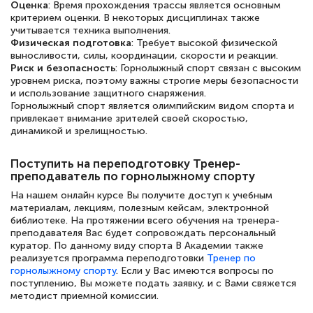
Оценка
: Время прохождения трассы является основным
критерием оценки. В некоторых дисциплинах также
учитывается техника выполнения.
Физическая подготовка
: Требует высокой физической
Елена Петрикс
выносливости, силы, координации, скорости и реакции.
Знаток города 5 уровня
Риск и безопасность
: Горнолыжный спорт связан с высоким
уровнем риска, поэтому важны строгие меры безопасности
и использование защитного снаряжения.
11 марта 2026
Горнолыжный спорт является олимпийским видом спорта и
Всем добрый день! Я прошла курс
привлекает внимание зрителей своей скоростью,
динамикой и зрелищностью.
повышени каалификации по
специальности «Тренер-преподаватель
Поступить на переподготовку Тренер-
по тяжелой атлетике»! Хочется
преподаватель по горнолыжному спорту
подчеркуть, что при обращении
На нашем онлайн курсе Вы получите доступ к учебным
материалам, лекциям, полезным кейсам, электронной
оперативно связались со мной
библиотеке. На протяжении всего обучения на тренера-
преподавателя Вас будет сопровождать персональный
специалисты, ответили на все
куратор. По данному виду спорта В Академии также
интересующие вопросы и в течении
реализуется программа переподготовки
Тренер по
горнолыжному спорту
. Если у Вас имеются вопросы по
двух…
поступлению, Вы можете подать заявку, и с Вами свяжется
методист приемной комиссии.