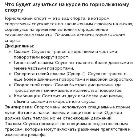
полезных материалов помогли
Что будет изучаться на курсе по горнолыжному
подготовиться к тестированию. Это
спорту
книги, методические рекомендации,
Горнолыжный спорт — это вид спорта, в котором
спортсмены спускаются по заснеженным склонам на лыжах,
статьи. Времени на подготовку
соревнуясь на время или выполняя определенные
технические элементы. Основные аспекты горнолыжного
достаточно. Курс помогает пройти
спорта:
аттестацию в школе. Спасибо!
Дисциплины
:
Слалом: Спуск по трассе с короткими и частыми
поворотами вокруг ворот.
Гигантский слалом: Спуск по трассе с более длинными и
менее частыми поворотами.
Супергигантский слалом (Супер-Г): Спуск по трассе с
Евгения Коротких
еще более длинными поворотами и высокой скоростью.
Знаток города 2 уровня
Скоростной спуск: Самая быстрая дисциплина, где
трасса имеет минимальное количество поворотов.
12 марта 2026
Комбинация: Состоит из двух или более дисциплин,
обычно слалома и скоростного спуска.
Спасибо большое Академии! Грамотное,
Экипировка
: Спортсмены используют специальные горные
вежливое сопровождение! Всё чётко и
лыжи, ботинки, палки, шлемы и защитные очки. Одежда
должна быть теплой, но не стесняющей движений.
понятно! Проходила повышение
Трассы
: Спуски проходят по специально подготовленным
трассам, которые могут включать различные препятствия и
квалификации. Ещё раз - СПАСИБО!
изменения рельефа.