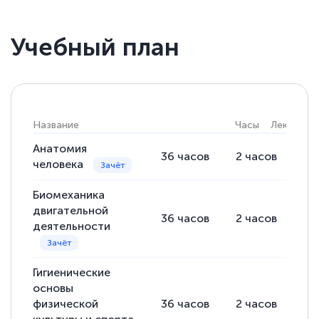
Светлана К
Учебный план
Знаток города 7 уровня
10 марта 2026
Оставила заявку на обучение онлайн, мне
быстро ответили, разъяснили все детали.
Название
Часы
Лекции
Обучение понравилось: огромное
Анатомия
36
часов
2
часов
34
количество тематической литературы,
человека
пособий и учебников доступно на время
Биомеханика
прохождения курса, удобная система
двигательной
аттестации, проблем не возникло ни на
36
часов
2
часов
34
деятельности
каком этапе…
Гигиенические
основы
физической
36
часов
2
часов
34