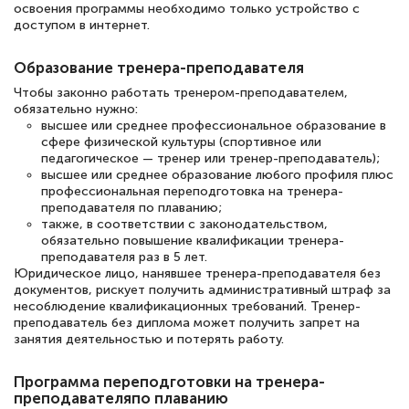
освоения программы необходимо только устройство с
доступом в интернет.
Елена Петрикс
Образование тренера-преподавателя
Знаток города 5 уровня
Чтобы законно работать тренером-преподавателем,
обязательно нужно:
11 марта 2026
высшее или среднее профессиональное образование в
сфере физической культуры (спортивное или
Всем добрый день! Я прошла курс
педагогическое — тренер или тренер-преподаватель);
высшее или среднее образование любого профиля плюс
повышени каалификации по
профессиональная переподготовка на тренера-
специальности «Тренер-преподаватель
преподавателя по плаванию;
также, в соответствии с законодательством,
по тяжелой атлетике»! Хочется
обязательно повышение квалификации тренера-
подчеркуть, что при обращении
преподавателя раз в 5 лет.
Юридическое лицо, нанявшее тренера-преподавателя без
оперативно связались со мной
документов, рискует получить административный штраф за
специалисты, ответили на все
несоблюдение квалификационных требований. Тренер-
преподаватель без диплома может получить запрет на
интересующие вопросы и в течении
занятия деятельностью и потерять работу.
двух…
Программа переподготовки на тренера-
преподавателяпо плаванию