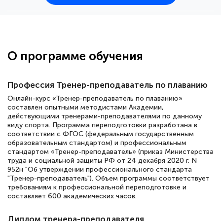
25 марта 2026
Здравствуйте, прошёл курс
переподготовки тренер-преподаватель
по всестилевому каратэ. Понравилось
О программе обучения
большое количество методических
работ для обучения и подготовки для
Профессия Тренер-преподаватель по плаванию
сдачи итоговой аттестации. Спасибо
Онлайн-курс «Тренер-преподаватель по плаванию»
составлен опытными методистами Академии,
действующими тренерами-преподавателями по данному
виду спорта. Программа переподготовки разработана в
Елена Кравченко
соответствии с ФГОС (федеральным государственным
образовательным стандартом) и профессиональным
Знаток города 5 уровня
стандартом «Тренер-преподаватель» (приказ Министерства
труда и социальной защиты РФ от 24 декабря 2020 г. N
18 марта 2026
952н "Об утверждении профессионального стандарта
"Тренер-преподаватель"). Объем программы соответствует
Выражаю благодарность за курс
требованиям к профессиональной переподготовке и
повышения квалификации "Эксперт ЕГЭ по
составляет 600 академических часов.
русскому языку и литературе". Много
Диплом тренера-преподавателя