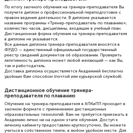
полезных материалов помогли
По итогу заочного обучения на тренера-преподавателя Вы
подготовиться к тестированию. Это
получите диплом о профессиональной переподготовке с
книги, методические рекомендации,
правом ведения деятельности. В дипломе указывается
название программы «Тренер-преподаватель по плаванию»,
статьи. Времени на подготовку
количество часов, дисциплины, входящие в учебный план.
Дистанционная форма обучения на тренера-преподавателя
достаточно. Курс помогает пройти
в дипломе не указывается.
аттестацию в школе. Спасибо!
Все данные диплома тренера-преподавателя вносятся в
ФРДО — единственный официальный государственный
реестр сведений документов об образовании. Проверить
легитимность диплома может любой желающий — как Вы,
так и работодатель.
Доставка диплома осуществляется Академией бесплатно
Евгения Коротких
удобным Вам способом (почтой или курьерской службой).
Знаток города 2 уровня
Дистанционное обучение тренера-
12 марта 2026
преподавателя по плаванию
Спасибо большое Академии! Грамотное,
Обучение на тренера-преподавателя в АПКиПП проходит в
вежливое сопровождение! Всё чётко и
заочном формате с применением дистанционных
образовательных технологий. Вам не требуется приезжать в
понятно! Проходила повышение
Академию лично ни на одном этапе обучения. Доступ к
квалификации. Ещё раз - СПАСИБО!
личному кабинету предоставлен круглосуточно, Вы можете
учиться в собственном темпе, в любом удобном месте. Для