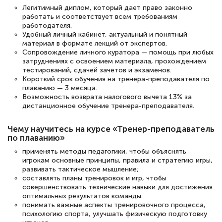
Легитимный диплом, который дает право законно
работать и соответствует всем требованиям
Светлана К
работодателя.
Знаток города 7 уровня
Удобный личный кабинет, актуальный и понятный
материал в формате лекций от экспертов.
Сопровождение личного куратора — помощь при любых
10 марта 2026
затруднениях с освоением материала, прохождением
Оставила заявку на обучение онлайн, мне
тестирований, сдачей зачетов и экзаменов.
Короткий срок обучения на тренера-преподавателя по
быстро ответили, разъяснили все детали.
плаванию — 3 месяца.
Обучение понравилось: огромное
Возможность возврата налогового вычета 13% за
дистанционное обучение тренера-преподавателя.
количество тематической литературы,
пособий и учебников доступно на время
Чему научитесь на курсе «Тренер-преподаватель
прохождения курса, удобная система
по плаванию»
аттестации, проблем не возникло ни на
применять методы педагогики, чтобы объяснять
игрокам основные принципы, правила и стратегию игры,
каком этапе…
развивать тактическое мышление;
составлять планы тренировок и игр, чтобы
совершенствовать технические навыки для достижения
оптимальных результатов команды.
понимать важные аспекты тренировочного процесса,
психологию спорта, улучшать физическую подготовку