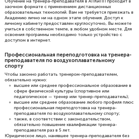
квалификации. Ещё раз - СПАСИБО!
Обучение на тренера-преподавателя в АПКиПП проходит в
заочном формате с применением дистанционных
образовательных технологий. Вам не требуется приезжать в
Академию лично ни на одном этапе обучения. Доступ к
личному кабинету предоставлен круглосуточно, Вы можете
учиться в собственном темпе, в любом удобном месте. Для
Елена Петрикс
освоения программы необходимо только устройство с
Знаток города 5 уровня
доступом в интернет.
11 марта 2026
Профессиональная переподготовка на тренера-
преподавателя по воздухоплавательному
Всем добрый день! Я прошла курс
спорту
повышени каалификации по
Чтобы законно работать тренером-преподавателем,
специальности «Тренер-преподаватель
обязательно нужно:
высшее или среднее профессиональное образование в
по тяжелой атлетике»! Хочется
сфере физической культуры (спортивное или
подчеркуть, что при обращении
педагогическое — тренер или тренер-преподаватель);
высшее или среднее образование любого профиля плюс
оперативно связались со мной
профессиональная переподготовка на тренера-
специалисты, ответили на все
преподавателя по воздухоплавательному спорту;
также, в соответствии с законодательством,
интересующие вопросы и в течении
обязательно повышение квалификации тренера-
преподавателя раз в 5 лет.
двух…
Юридическое лицо, нанявшее тренера-преподавателя без