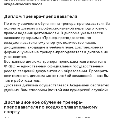
русскому языку и литературе". Много
академических часов.
полезных материалов помогли
подготовиться к тестированию. Это
Диплом тренера-преподавателя
книги, методические рекомендации,
По итогу заочного обучения на тренера-преподавателя Вы
получите диплом о профессиональной переподготовке с
статьи. Времени на подготовку
правом ведения деятельности. В дипломе указывается
название программы «Тренер-преподаватель по
достаточно. Курс помогает пройти
воздухоплавательному спорту», количество часов,
аттестацию в школе. Спасибо!
дисциплины, входящие в учебный план. Дистанционная
форма обучения на тренера-преподавателя в дипломе не
указывается.
Все данные диплома тренера-преподавателя вносятся в
ФРДО — единственный официальный государственный
реестр сведений документов об образовании. Проверить
Евгения Коротких
легитимность диплома может любой желающий — как Вы,
Знаток города 2 уровня
так и работодатель.
Доставка диплома осуществляется Академией бесплатно
12 марта 2026
удобным Вам способом (почтой или курьерской службой).
Спасибо большое Академии! Грамотное,
Дистанционное обучение тренера-
вежливое сопровождение! Всё чётко и
преподавателя по воздухоплавательному
понятно! Проходила повышение
спорту