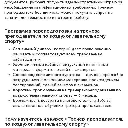
документов, рискует получить административный штраф за
несоблюдение квалификационных требований. Тренер-
преподаватель без диплома может получить запрет на
занятия деятельностью и потерять работу.
Светлана К
Знаток города 7 уровня
Программа переподготовки на тренера-
преподавателя по воздухоплавательному
10 марта 2026
спорту»
Оставила заявку на обучение онлайн, мне
Легитимный диплом, который дает право законно
работать и соответствует всем требованиям
быстро ответили, разъяснили все детали.
работодателя.
Обучение понравилось: огромное
Удобный личный кабинет, актуальный и понятный
материал в формате лекций от экспертов.
количество тематической литературы,
Сопровождение личного куратора — помощь при любых
пособий и учебников доступно на время
затруднениях с освоением материала, прохождением
тестирований, сдачей зачетов и экзаменов.
прохождения курса, удобная система
Короткий срок обучения на тренера-преподавателя по
воздухоплавательному спорту — 3 месяца.
аттестации, проблем не возникло ни на
Возможность возврата налогового вычета 13% за
каком этапе…
дистанционное обучение тренера-преподавателя.
Чему научитесь на курсе «Тренер-преподаватель
по воздухоплавательному спорту»