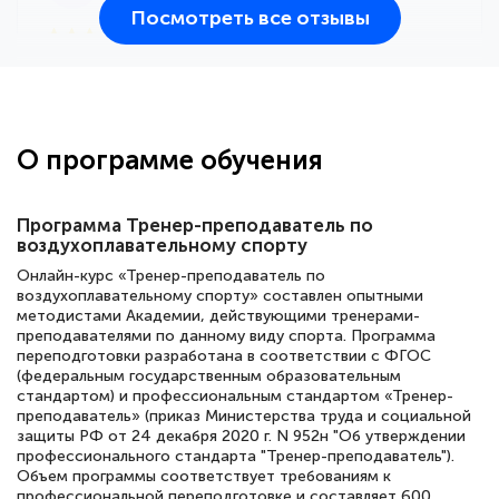
Посмотреть все отзывы
25 марта 2026
Здравствуйте, прошёл курс
переподготовки тренер-преподаватель
по всестилевому каратэ. Понравилось
О программе обучения
большое количество методических
работ для обучения и подготовки для
Программа Тренер-преподаватель по
сдачи итоговой аттестации. Спасибо
воздухоплавательному спорту
Онлайн-курс «Тренер-преподаватель по
воздухоплавательному спорту» составлен опытными
методистами Академии, действующими тренерами-
Елена Кравченко
преподавателями по данному виду спорта. Программа
переподготовки разработана в соответствии с ФГОС
Знаток города 5 уровня
(федеральным государственным образовательным
стандартом) и профессиональным стандартом «Тренер-
18 марта 2026
преподаватель» (приказ Министерства труда и социальной
защиты РФ от 24 декабря 2020 г. N 952н "Об утверждении
Выражаю благодарность за курс
профессионального стандарта "Тренер-преподаватель").
повышения квалификации "Эксперт ЕГЭ по
Объем программы соответствует требованиям к
профессиональной переподготовке и составляет 600