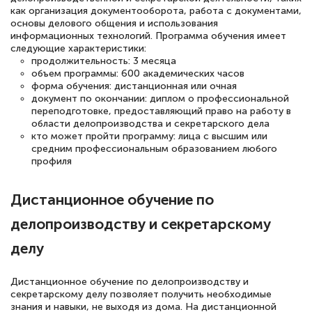
как организация документооборота, работа с документами,
основы делового общения и использования
информационных технологий. Программа обучения имеет
Евгения Коротких
следующие характеристики:
продолжительность: 3 месяца
Знаток города 2 уровня
объем программы: 600 академических часов
форма обучения: дистанционная или очная
12 марта 2026
документ по окончании: диплом о профессиональной
переподготовке, предоставляющий право на работу в
Спасибо большое Академии! Грамотное,
области делопроизводства и секретарского дела
вежливое сопровождение! Всё чётко и
кто может пройти программу: лица с высшим или
средним профессиональным образованием любого
понятно! Проходила повышение
профиля
квалификации. Ещё раз - СПАСИБО!
Дистанционное обучение по
делопроизводству и секретарскому
Елена Петрикс
делу
Знаток города 5 уровня
Дистанционное обучение по делопроизводству и
11 марта 2026
секретарскому делу позволяет получить необходимые
знания и навыки, не выходя из дома. На дистанционной
Всем добрый день! Я прошла курс