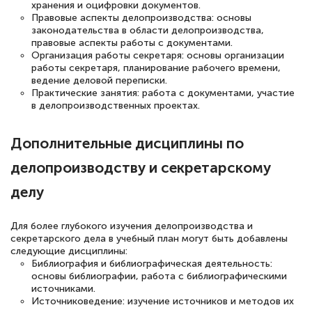
хранения и оцифровки документов.
Обучение понравилось: огромное
Правовые аспекты делопроизводства: основы
законодательства в области делопроизводства,
количество тематической литературы,
правовые аспекты работы с документами.
пособий и учебников доступно на время
Организация работы секретаря: основы организации
работы секретаря, планирование рабочего времени,
прохождения курса, удобная система
ведение деловой переписки.
аттестации, проблем не возникло ни на
Практические занятия: работа с документами, участие
в делопроизводственных проектах.
каком этапе…
Дополнительные дисциплины по
делопроизводству и секретарскому
делу
Для более глубокого изучения делопроизводства и
секретарского дела в учебный план могут быть добавлены
следующие дисциплины:
Библиография и библиографическая деятельность:
основы библиографии, работа с библиографическими
источниками.
Источниковедение: изучение источников и методов их