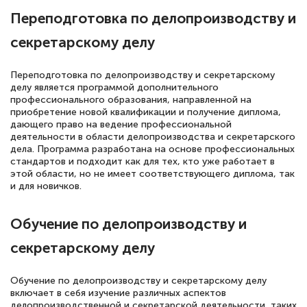
сдачи итоговой аттестации. Спасибо
Переподготовка по делопроизводству и
секретарскому делу
Елена Кравченко
Переподготовка по делопроизводству и секретарскому
Знаток города 5 уровня
делу является программой дополнительного
профессионального образования, направленной на
приобретение новой квалификации и получение диплома,
18 марта 2026
дающего право на ведение профессиональной
Выражаю благодарность за курс
деятельности в области делопроизводства и секретарского
дела. Программа разработана на основе профессиональных
повышения квалификации "Эксперт ЕГЭ по
стандартов и подходит как для тех, кто уже работает в
русскому языку и литературе". Много
этой области, но не имеет соответствующего диплома, так
и для новичков.
полезных материалов помогли
подготовиться к тестированию. Это
Обучение по делопроизводству и
книги, методические рекомендации,
секретарскому делу
статьи. Времени на подготовку
достаточно. Курс помогает пройти
Обучение по делопроизводству и секретарскому делу
аттестацию в школе. Спасибо!
включает в себя изучение различных аспектов
делопроизводственной и секретарской деятельности, таких