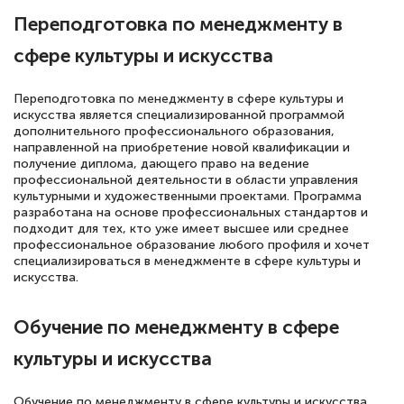
сдачи итоговой аттестации. Спасибо
Переподготовка по менеджменту в
сфере культуры и искусства
Елена Кравченко
Переподготовка по менеджменту в сфере культуры и
Знаток города 5 уровня
искусства является специализированной программой
дополнительного профессионального образования,
направленной на приобретение новой квалификации и
18 марта 2026
получение диплома, дающего право на ведение
Выражаю благодарность за курс
профессиональной деятельности в области управления
культурными и художественными проектами. Программа
повышения квалификации "Эксперт ЕГЭ по
разработана на основе профессиональных стандартов и
русскому языку и литературе". Много
подходит для тех, кто уже имеет высшее или среднее
профессиональное образование любого профиля и хочет
полезных материалов помогли
специализироваться в менеджменте в сфере культуры и
подготовиться к тестированию. Это
искусства.
книги, методические рекомендации,
Обучение по менеджменту в сфере
статьи. Времени на подготовку
достаточно. Курс помогает пройти
культуры и искусства
аттестацию в школе. Спасибо!
Обучение по менеджменту в сфере культуры и искусства