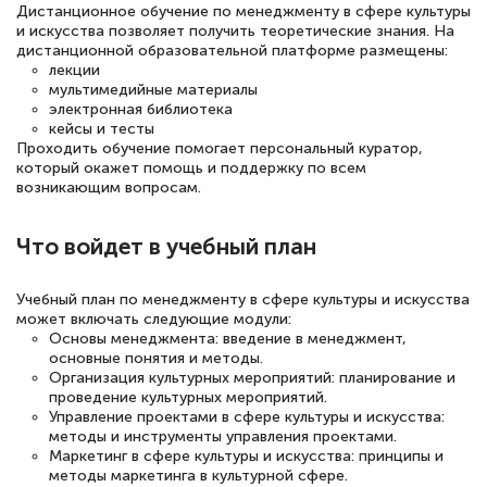
Дистанционное обучение по менеджменту в сфере культуры
повышени каалификации по
и искусства позволяет получить теоретические знания. На
дистанционной образовательной платформе размещены:
специальности «Тренер-преподаватель
лекции
по тяжелой атлетике»! Хочется
мультимедийные материалы
электронная библиотека
подчеркуть, что при обращении
кейсы и тесты
оперативно связались со мной
Проходить обучение помогает персональный куратор,
который окажет помощь и поддержку по всем
специалисты, ответили на все
возникающим вопросам.
интересующие вопросы и в течении
двух…
Что войдет в учебный план
Учебный план по менеджменту в сфере культуры и искусства
может включать следующие модули:
Основы менеджмента: введение в менеджмент,
Светлана К
основные понятия и методы.
Знаток города 7 уровня
Организация культурных мероприятий: планирование и
проведение культурных мероприятий.
10 марта 2026
Управление проектами в сфере культуры и искусства:
методы и инструменты управления проектами.
Оставила заявку на обучение онлайн, мне
Маркетинг в сфере культуры и искусства: принципы и
методы маркетинга в культурной сфере.
быстро ответили, разъяснили все детали.