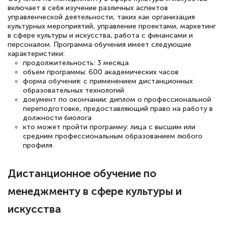
включает в себя изучение различных аспектов
управленческой деятельности, таких как организация
культурных мероприятий, управление проектами, маркетинг
Евгения Коротких
в сфере культуры и искусства, работа с финансами и
персоналом. Программа обучения имеет следующие
Знаток города 2 уровня
характеристики:
продолжительность: 3 месяца
12 марта 2026
объем программы: 600 академических часов
форма обучения: с применением дистанционных
Спасибо большое Академии! Грамотное,
образовательных технологий
вежливое сопровождение! Всё чётко и
документ по окончании: диплом о профессиональной
переподготовке, предоставляющий право на работу в
понятно! Проходила повышение
должности биолога
квалификации. Ещё раз - СПАСИБО!
кто может пройти программу: лица с высшим или
средним профессиональным образованием любого
профиля
Дистанционное обучение по
Елена Петрикс
Знаток города 5 уровня
менеджменту в сфере культуры и
искусства
11 марта 2026
Всем добрый день! Я прошла курс