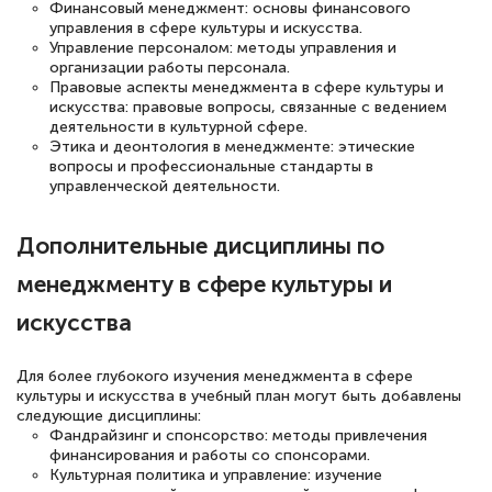
Финансовый менеджмент: основы финансового
Обучение понравилось: огромное
управления в сфере культуры и искусства.
Управление персоналом: методы управления и
количество тематической литературы,
организации работы персонала.
пособий и учебников доступно на время
Правовые аспекты менеджмента в сфере культуры и
искусства: правовые вопросы, связанные с ведением
прохождения курса, удобная система
деятельности в культурной сфере.
аттестации, проблем не возникло ни на
Этика и деонтология в менеджменте: этические
вопросы и профессиональные стандарты в
каком этапе…
управленческой деятельности.
Дополнительные дисциплины по
менеджменту в сфере культуры и
искусства
Для более глубокого изучения менеджмента в сфере
культуры и искусства в учебный план могут быть добавлены
следующие дисциплины:
Фандрайзинг и спонсорство: методы привлечения
финансирования и работы со спонсорами.
Культурная политика и управление: изучение